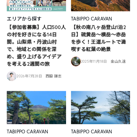
エリアから探す
TABIPPO CARAVAN
【参加者募集】人口500人
【秋の南八ヶ岳登山1泊2
の村を好きになる14日
日】硫黄岳～横岳～赤岳
間。山梨県・丹波山村
を歩く！王道ルートで満
で、地域との関係を深
喫する紅葉の絶景
め、盛り上げるアイデア
2025年11月18日
金山久遠
を考える2週間の旅
2026年7月28日
西脇 謙志
TABIPPO CARAVAN
TABIPPO CARAVAN