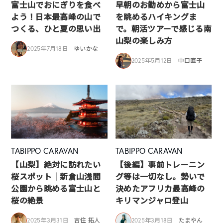
富士山でおにぎりを食べ
早朝のお勤めから富士山
よう！日本最高峰の山で
を眺めるハイキングま
つくる、ひと夏の思い出
で。朝活ツアーで感じる南
山梨の楽しみ方
2025年7月18日
ゆいかな
2025年5月12日
中口直子
TABIPPO CARAVAN
TABIPPO CARAVAN
【山梨】絶対に訪れたい
【後編】事前トレーニン
桜スポット｜新倉山浅間
グ等は一切なし。勢いで
公園から眺める富士山と
決めたアフリカ最高峰の
桜の絶景
キリマンジャロ登山
2025年3月31日
吉住 拓人
2025年3月18日
たまやん