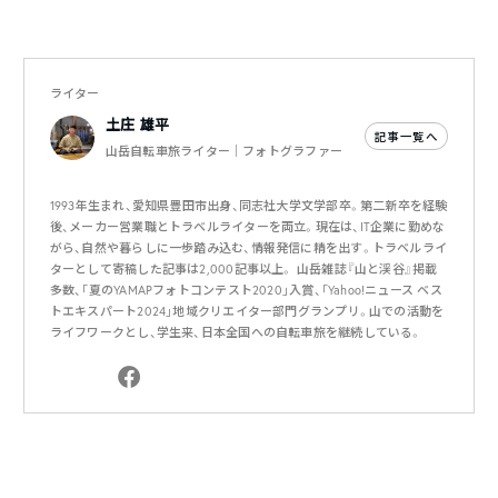
ライター
土庄 雄平
記事一覧へ
山岳自転車旅ライター｜フォトグラファー
1993年生まれ、愛知県豊田市出身、同志社大学文学部卒。第二新卒を経験
後、メーカー営業職とトラベルライターを両立。現在は、IT企業に勤めな
がら、自然や暮らしに一歩踏み込む、情報発信に精を出す。トラベルライ
ターとして寄稿した記事は2,000記事以上。 山岳雑誌『山と渓谷』掲載
多数、「夏のYAMAPフォトコンテスト2020」入賞、「Yahoo!ニュース ベス
トエキスパート2024」地域クリエイター部門グランプリ。山での活動を
ライフワークとし、学生来、日本全国への自転車旅を継続している。