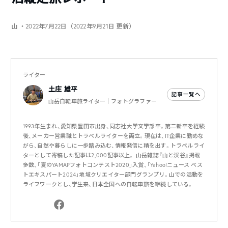
山
・2022年7月22日（2022年9月21日 更新）
ライター
土庄 雄平
記事一覧へ
山岳自転車旅ライター｜フォトグラファー
1993年生まれ、愛知県豊田市出身、同志社大学文学部卒。第二新卒を経験
後、メーカー営業職とトラベルライターを両立。現在は、IT企業に勤めな
がら、自然や暮らしに一歩踏み込む、情報発信に精を出す。トラベルライ
ターとして寄稿した記事は2,000記事以上。 山岳雑誌『山と渓谷』掲載
多数、「夏のYAMAPフォトコンテスト2020」入賞、「Yahoo!ニュース ベス
トエキスパート2024」地域クリエイター部門グランプリ。山での活動を
ライフワークとし、学生来、日本全国への自転車旅を継続している。