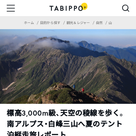
ホーム
目的から探す
観光＆レジャー
自然
山
標高3,000m級、天空の稜線を歩く。
南アルプス・白峰三山へ夏のテント
泊縦走旅レポート