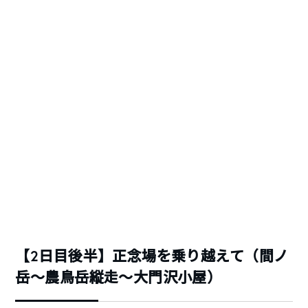
【2日目後半】正念場を乗り越えて（間ノ
岳〜農鳥岳縦走〜大門沢小屋）