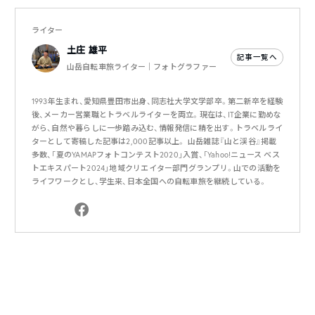
ライター
土庄 雄平
記事一覧へ
山岳自転車旅ライター｜フォトグラファー
1993年生まれ、愛知県豊田市出身、同志社大学文学部卒。第二新卒を経験
後、メーカー営業職とトラベルライターを両立。現在は、IT企業に勤めな
がら、自然や暮らしに一歩踏み込む、情報発信に精を出す。トラベルライ
ターとして寄稿した記事は2,000記事以上。 山岳雑誌『山と渓谷』掲載
多数、「夏のYAMAPフォトコンテスト2020」入賞、「Yahoo!ニュース ベス
トエキスパート2024」地域クリエイター部門グランプリ。山での活動を
ライフワークとし、学生来、日本全国への自転車旅を継続している。