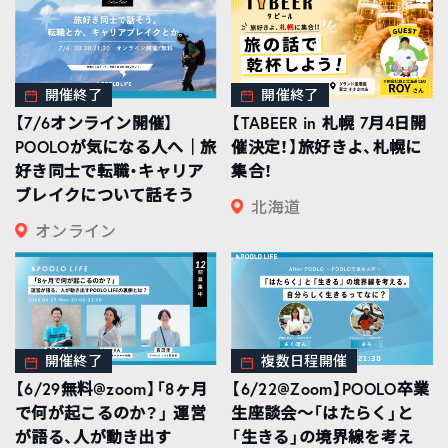
開催終了
開催終了
【7/6オンライン開催】
【TABEER in 札幌 7月4日開
POOLOが気になる人へ｜旅
催決定！】旅好きよ、札幌に
好き同士で転職・キャリア
集合！
ブレイクについて話そう
北海道
オンライン
開催終了
複数日程開催
【6/29無料@zoom】「8ヶ月
【6/22@Zoom】POOLO卒業
で何が起こるのか？」 運営
生座談会〜「はたらく」と
が語る、人が動き出す
「生きる」の境界線を考え