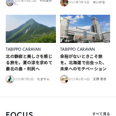
2025年10月22日
やのあか
2025年7月18日
ゆいかな
り。
TABIPPO CARAVAN
TABIPPO CARAVAN
北の静寂と美しさを感じ
余裕がないときこそ旅
る旅を。夏の涼を求めて
を。北海道で出会った、
最北の島・利尻へ
未来へのモチベーション
2025年7月3日
たまやん
2025年6月14日
天野 澪奈
FOCUS
すべて見る