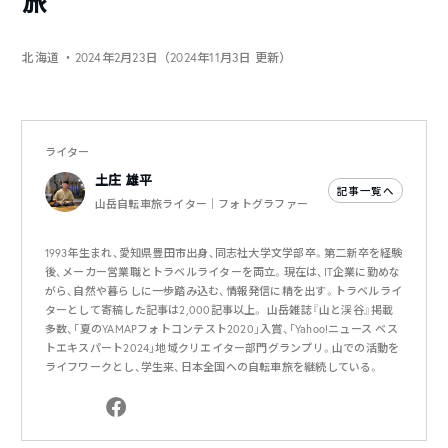
旅
北海道
・2024年2月23日（2024年11月3日 更新）
ライター
土庄 雄平
記事一覧へ
山岳自転車旅ライター｜フォトグラファー
1993年生まれ、愛知県豊田市出身、同志社大学文学部卒。第二新卒を経験
後、メーカー営業職とトラベルライターを両立。現在は、IT企業に勤めな
がら、自然や暮らしに一歩踏み込む、情報発信に精を出す。トラベルライ
ターとして寄稿した記事は2,000記事以上。 山岳雑誌『山と渓谷』掲載
多数、「夏のYAMAPフォトコンテスト2020」入賞、「Yahoo!ニュース ベス
トエキスパート2024」地域クリエイター部門グランプリ。山での活動を
ライフワークとし、学生来、日本全国への自転車旅を継続している。