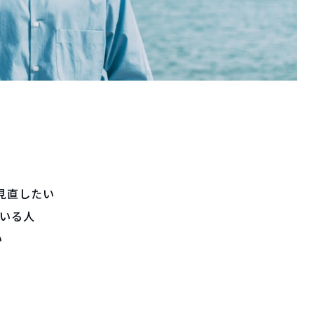
見直したい
ている人
い