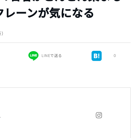
クレーンが気になる
新）
LINEで送る
0
A