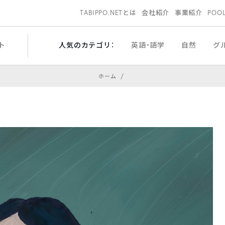
TABIPPO.NETとは
会社紹介
事業紹介
POO
ト
人気のカテゴリ：
英語・語学
自然
グ
ホーム