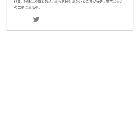
ける。趣味は漫画と散歩。場も気候も温かいところが好き。東京と香川
の二拠点生活中。