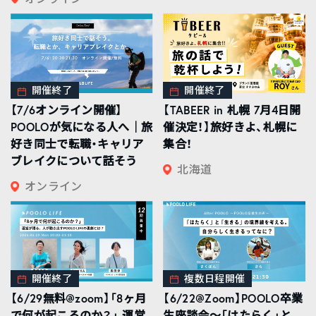
開催終了
開催終了
【7/6オンライン開催】
【TABEER in 札幌 7月4日開
POOLOが気になる人へ｜旅
催決定！】旅好きよ、札幌に
好き同士で転職・キャリア
集合！
ブレイクについて話そう
北海道
オンライン
開催終了
複数日程開催
【6/29無料@zoom】「8ヶ月
【6/22@Zoom】POOLO卒業
で何が起こるのか？」 運営
生座談会〜「はたらく」と