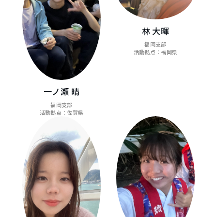
林 大暉
福岡支部
活動拠点：福岡県
一ノ瀬 晴
福岡支部
活動拠点：佐賀県