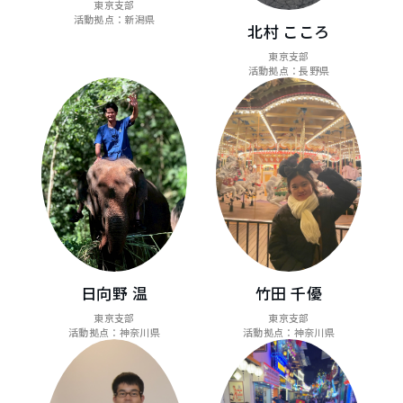
東京支部
活動拠点：新潟県
北村 こころ
東京支部
活動拠点：長野県
日向野 温
竹田 千優
東京支部
東京支部
活動拠点：神奈川県
活動拠点：神奈川県