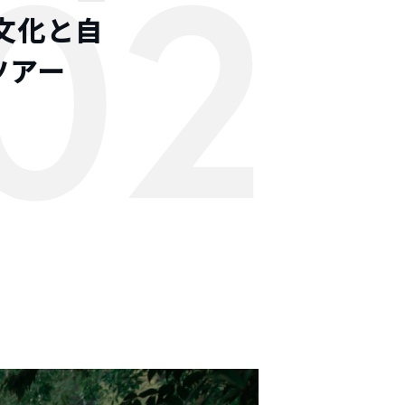
02
文化と自
ツアー