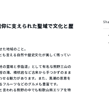
Sha
信仰に支えられた聖域で文化と歴
せた地域のこと。
とも言える自然や歴史文化が美しく残ってい
地の霊場と参詣道」として有名な熊野三山の
智の滝、橋杭岩など古来から手つかずのまま
わせる魅力があります。また、黒潮の恩恵を
るフルーツなどのグルメも豊富です。
と言われる熊野の中でも和歌山県エリアを特