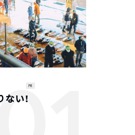
01
PR
りない！