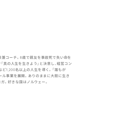
llの代表兼コーチ。8歳で親友を事故死で失い命を
「真の人生を生きよう」と決意し、経営コン
ど1,200名以上の人生を導く。「誰もが
スクール事業を展開。ありのままに大胆に生き
ナとヨガ。好きな国はノルウェー。