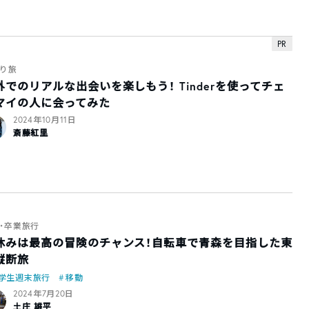
PR
り旅
外でのリアルな出会いを楽しもう！ Tinderを使ってチェ
マイの人に会ってみた
2024年10月11日
斎藤紅里
・卒業旅行
休みは最高の冒険のチャンス！自転車で青森を目指した東
縦断旅
学生週末旅行
移動
2024年7月20日
土庄 雄平