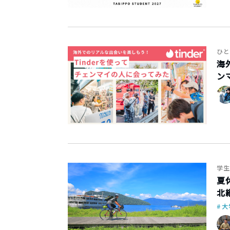
ひと
海
ン
学生
夏
北
大