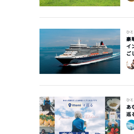
ひと
豪
イ
ご
ひと
あ
巡