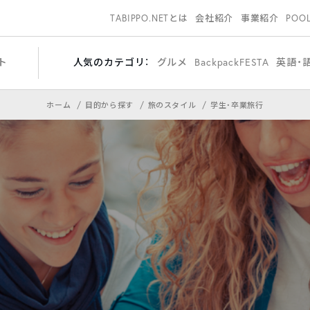
TABIPPO.NETとは
会社紹介
事業紹介
POO
ト
人気のカテゴリ：
グルメ
BackpackFESTA
英語・
ホーム
目的から探す
旅のスタイル
学生・卒業旅行