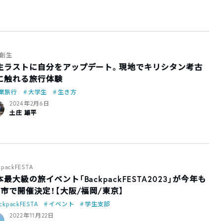
創生
生ラストに自分をアップデート。現地でキリシタン考古
に触れる旅行体験
業旅行
大学生
生き方
2024年2月6日
土庄 雄平
kpackFESTA
本最大級の旅イベント「BackpackFESTA2023」が今年も
都市で開催決定！【大阪/福岡/東京】
ckpackFESTA
イベント
学生支部
2022年11月22日