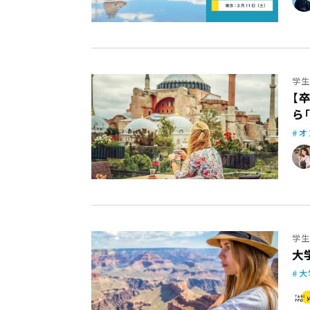
学生
【
ら「
オ
学生
大
大