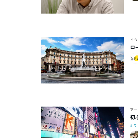
イタ
ロ
アー
初
ま