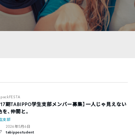
kpackFESTA
第17期TABIPPO学生支部メンバー募集】一人じゃ見えない
色を、仲間と。
生支部
2026年5月6日
tabippostudent