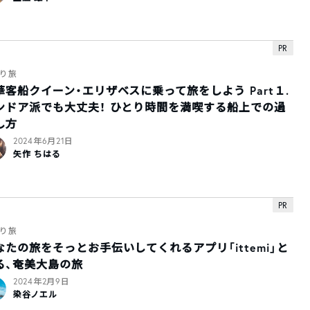
PR
り旅
華客船クイーン・エリザベスに乗って旅をしよう Part１.
ンドア派でも大丈夫！ ひとり時間を満喫する船上での過
し方
2024年6月21日
矢作 ちはる
PR
り旅
なたの旅をそっとお手伝いしてくれるアプリ「ittemi」と
る、奄美大島の旅
2024年2月9日
染谷ノエル