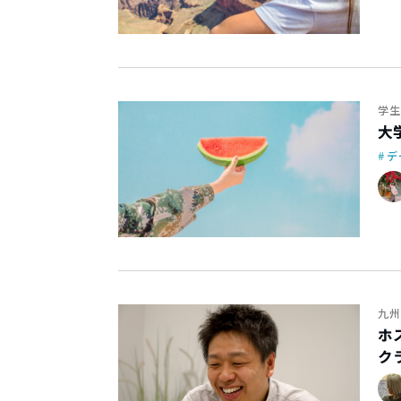
学生
大
デ
九州
ホ
ク