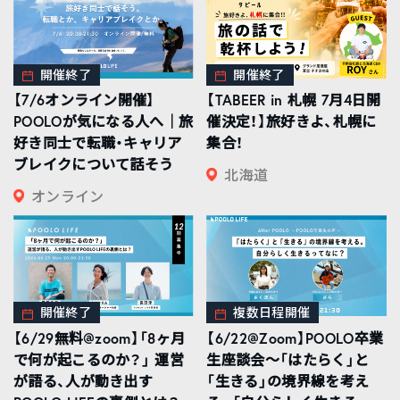
開催終了
開催終了
【7/6オンライン開催】
【TABEER in 札幌 7月4日開
POOLOが気になる人へ｜旅
催決定！】旅好きよ、札幌に
好き同士で転職・キャリア
集合！
ブレイクについて話そう
北海道
オンライン
開催終了
複数日程開催
【6/29無料@zoom】「8ヶ月
【6/22@Zoom】POOLO卒業
で何が起こるのか？」 運営
生座談会〜「はたらく」と
が語る、人が動き出す
「生きる」の境界線を考え