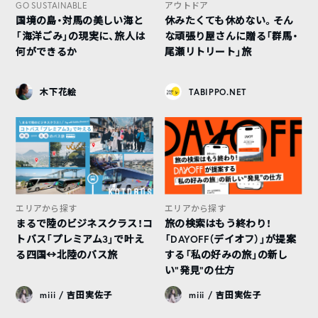
GO SUSTAINABLE
アウトドア
国境の島・対馬の美しい海と
休みたくても休めない。そん
「海洋ごみ」の現実に、旅人は
な頑張り屋さんに贈る「群馬・
何ができるか
尾瀬リトリート」旅
木下花絵
TABIPPO.NET
エリアから探す
エリアから探す
まるで陸のビジネスクラス！コ
旅の検索はもう終わり！
トバス「プレミアム3」で叶え
「DAYOFF（デイオフ）」が提案
る四国↔︎北陸のバス旅
する「私の好みの旅」の新し
い“発見”の仕方
miii / 吉田実佐子
miii / 吉田実佐子