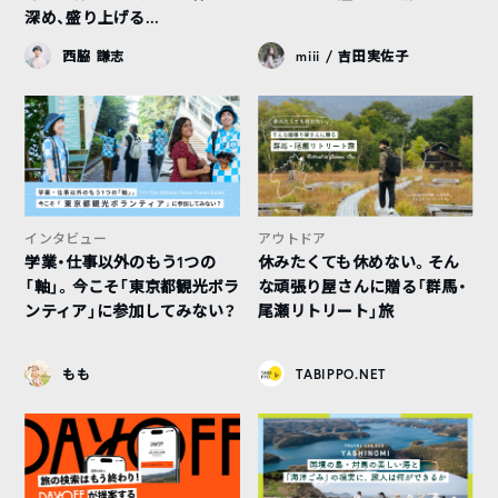
深め、盛り上げる...
西脇 謙志
miii / 吉田実佐子
インタビュー
アウトドア
学業・仕事以外のもう1つの
休みたくても休めない。そん
「軸」。今こそ「東京都観光ボラ
な頑張り屋さんに贈る「群馬・
ンティア」に参加してみない？
尾瀬リトリート」旅
もも
TABIPPO.NET