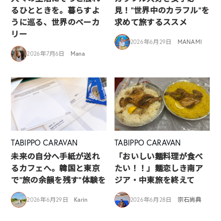
るひとときを。暮らすよ
見！”世界中のカラフル”を
うに巡る、世界のベーカ
求めて旅するススメ
リー
2026年6月29日
MANAMI
2026年7月6日
Mana
TABIPPO CARAVAN
TABIPPO CARAVAN
未来の自分へ手紙が送れ
「おいしい麺料理が食べ
るカフェへ。韓国と東京
たい！！」麺恋しき南ア
で“旅の余韻を残す”体験を
ジア・中東旅を終えて
2026年6月29日
Karin
2026年6月28日
宗石尚典