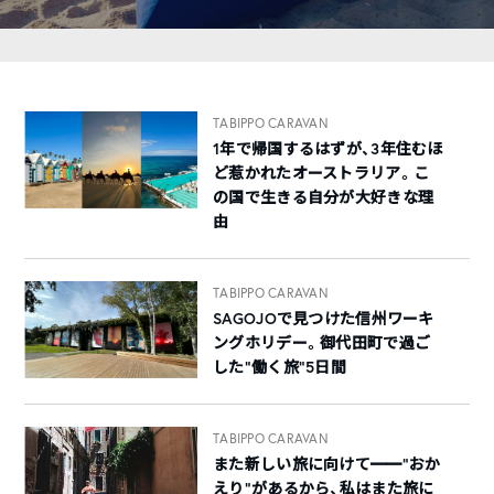
TABIPPO CARAVAN
1年で帰国するはずが、3年住むほ
ど惹かれたオーストラリア。こ
の国で生きる自分が大好きな理
由
TABIPPO CARAVAN
SAGOJOで見つけた信州ワーキ
ングホリデー。御代田町で過ご
した“働く旅”5日間
TABIPPO CARAVAN
また新しい旅に向けて━━“おか
えり”があるから、私はまた旅に