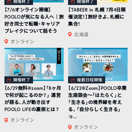
開催終了
開催終了
【7/6オンライン開催】
【TABEER in 札幌 7月4日開
POOLOが気になる人へ｜旅
催決定！】旅好きよ、札幌に
好き同士で転職・キャリア
集合！
ブレイクについて話そう
北海道
オンライン
開催終了
複数日程開催
【6/29無料@zoom】「8ヶ月
【6/22@Zoom】POOLO卒業
で何が起こるのか？」 運営
生座談会〜「はたらく」と
が語る、人が動き出す
「生きる」の境界線を考え
POOLO LIFEの裏側とは？
る。「自分らしく生きる」
っ...
オンライン
オンライン