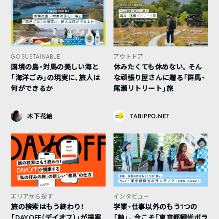
GO SUSTAINABLE
アウトドア
国境の島・対馬の美しい海と
休みたくても休めない。そん
「海洋ごみ」の現実に、旅人は
な頑張り屋さんに贈る「群馬・
何ができるか
尾瀬リトリート」旅
木下花絵
TABIPPO.NET
エリアから探す
インタビュー
旅の検索はもう終わり！
学業・仕事以外のもう1つの
「DAYOFF（デイオフ）」が提案
「軸」。今こそ「東京都観光ボラ