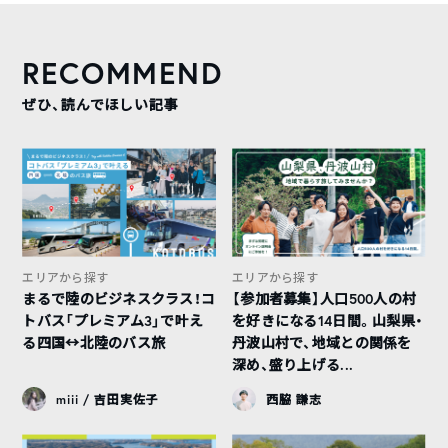
RECOMMEND
ぜひ、読んでほしい記事
エリアから探す
エリアから探す
まるで陸のビジネスクラス！コ
【参加者募集】人口500人の村
トバス「プレミアム3」で叶え
を好きになる14日間。山梨県・
る四国↔︎北陸のバス旅
丹波山村で、地域との関係を
深め、盛り上げる...
miii / 吉田実佐子
西脇 謙志