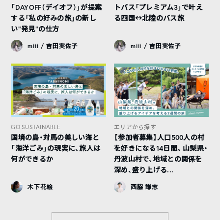
「DAYOFF（デイオフ）」が提案
トバス「プレミアム3」で叶え
する「私の好みの旅」の新し
る四国↔︎北陸のバス旅
い“発見”の仕方
miii / 吉田実佐子
miii / 吉田実佐子
GO SUSTAINABLE
エリアから探す
国境の島・対馬の美しい海と
【参加者募集】人口500人の村
「海洋ごみ」の現実に、旅人は
を好きになる14日間。山梨県・
何ができるか
丹波山村で、地域との関係を
深め、盛り上げる...
木下花絵
西脇 謙志