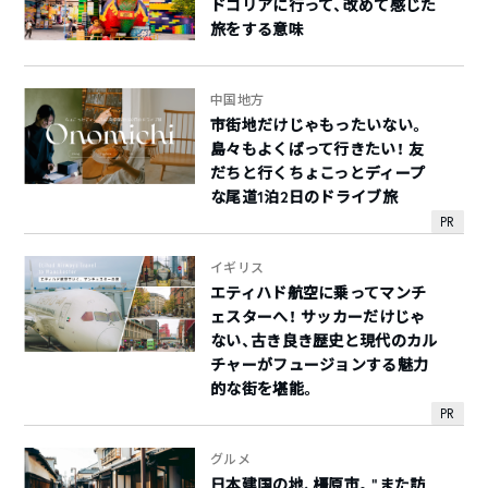
ドコリアに行って、改めて感じた
旅をする意味
中国地方
市街地だけじゃもったいない。
島々もよくばって行きたい！ 友
だちと行くちょこっとディープ
な尾道1泊2日のドライブ旅
PR
イギリス
エティハド航空に乗ってマンチ
ェスターへ！ サッカーだけじゃ
ない、古き良き歴史と現代のカル
チャーがフュージョンする魅力
的な街を堪能。
PR
グルメ
日本建国の地、橿原市。“また訪