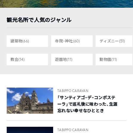
観光名所で人気のジャンル
建築物
(66)
寺院・神社
(60)
ディズニー
(51)
教会
(14)
遊園地
(11)
動物園
(11)
TABIPPO CARAVAN
「サンティアゴ・デ・コンポステ
ーラ」で巡礼後に味わった、生涯
忘れない幸せなひととき
TABIPPO CARAVAN