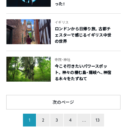
った！
イギリス
ロンドンから日帰り旅。古都チ
ェスターで感じるイギリス中世
の世界
寺院・神社
今こそ行きたいパワースポッ
ト。神々の棲む島・隠岐へ、神宿
る木々をたずねて
次のページ
1
2
3
4
…
13