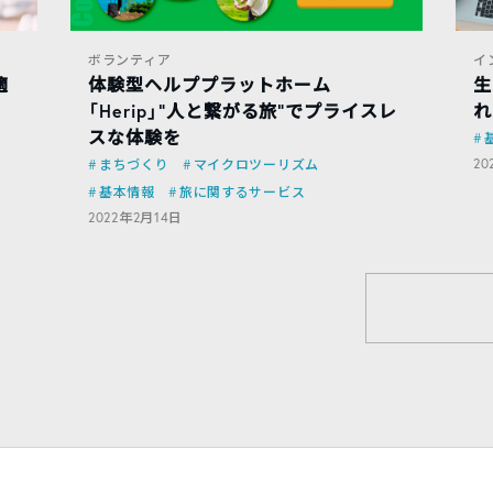
ボランティア
イ
適
体験型ヘルププラットホーム
生
「Herip」“人と繋がる旅”でプライスレ
れ
スな体験を
20
まちづくり
マイクロツーリズム
基本情報
旅に関するサービス
2022年2月14日