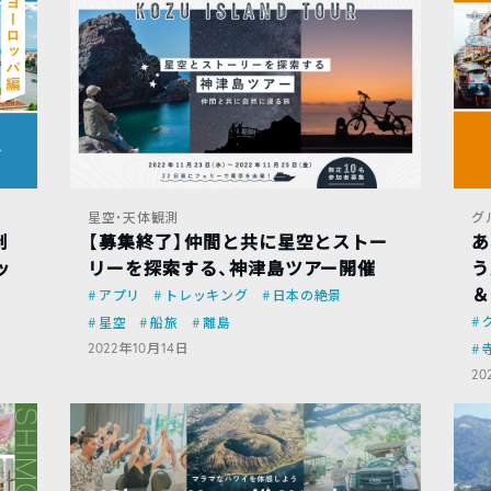
星空・天体観測
グ
制
【募集終了】仲間と共に星空とストー
あ
ッ
リーを探索する、神津島ツアー開催
う
＆
アプリ
トレッキング
日本の絶景
景
星空
船旅
離島
2022年10月14日
20