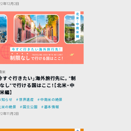
22年12月2日
南米
今すぐ行きたい」海外旅行先に。”制
なし”で行ける国はここ！【北米・中
米編】
お知らせ
世界遺産
中南米の絶景
北米の絶景
国立公園
基本情報
22年11月2日