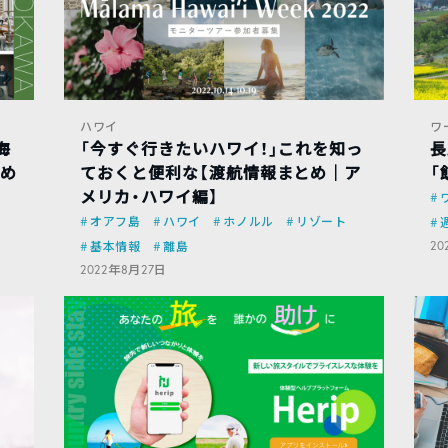
ハワイ
ワ
海
「今すぐ行きたいハワイ！」これを知っ
長
つめ
ておくと便利な【渡航情報まとめ｜ア
「
メリカ・ハワイ編】
オアフ島
ハワイ
ホノルル
リゾート
20
基本情報
離島
2022年8月27日