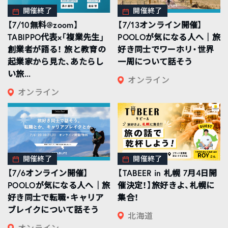
開催終了
開催終了
【7/10無料@zoom】
【7/13オンライン開催】
TABIPPO代表×「複業先生」
POOLOが気になる人へ｜旅
創業者が語る！ 旅と教育の
好き同士でワーホリ・世界
起業家から見た、あたらし
一周について話そう
い旅...
オンライン
オンライン
開催終了
開催終了
【7/6オンライン開催】
【TABEER in 札幌 7月4日開
POOLOが気になる人へ｜旅
催決定！】旅好きよ、札幌に
好き同士で転職・キャリア
集合！
ブレイクについて話そう
北海道
オンライン