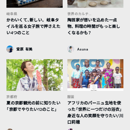
岐阜県
世界のカルチ...
かわいくて、新しい。 岐阜タ
陶芸家が想いを込めた一点
イルを巡る女子旅で押さえた
物。料理の時間がもっと楽し
い4つのこと
くなるかも？
堂原 有美
Asuna
京都府
服装
夏の京都観光の前に知りたい
アフリカのパーニュ生地を使
「京都でやりたい12のこと」
った「世界に一つだけの浴衣」
身近な人の笑顔を守りたい/川
口莉穂