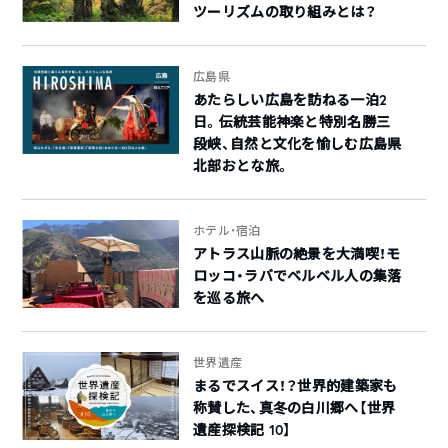
ツーリズムの取り組みとは？
広島県
あたらしい広島を訪ねる一泊2
日。伝統芸能神楽と特別名勝三
段峡、自然と文化を愉しむ広島県
北部おとな旅。
ホテル・宿泊
アトラス山脈の絶景を大満喫！モ
ロッコ・ラバでベルベル人の集落
を巡る旅へ
世界遺産
まるでスイス！？世界的建築家も
称賛した、真冬の白川郷へ【世界
遺産探検記 10】