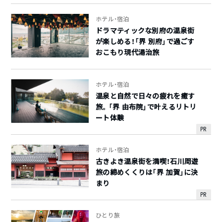
ホテル・宿泊
ドラマティックな別府の温泉街
が楽しめる！「界 別府」で過ごす
おこもり現代湯治旅
ホテル・宿泊
温泉と自然で日々の疲れを癒す
旅。「界 由布院」で叶えるリトリ
ート体験
PR
ホテル・宿泊
古きよき温泉街を満喫！石川周遊
旅の締めくくりは「界 加賀」に決
まり
PR
ひとり旅