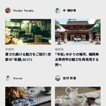
Hisako Tanaka
中 美砂希
京都府
福岡県
愛され続ける魅力をご紹介！京
「令和」ゆかりの場所。福岡県
都の「老舗」BEST3
太宰府市の魅力を再発見する
旅へ
Asuna
吉村 彩恵