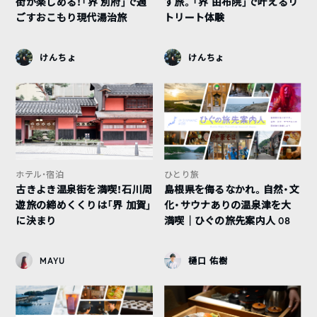
街が楽しめる！「界 別府」で過
す旅。「界 由布院」で叶えるリ
ごすおこもり現代湯治旅
トリート体験
けんちょ
けんちょ
ホテル・宿泊
ひとり旅
古きよき温泉街を満喫！石川周
島根県を侮るなかれ。自然・文
遊旅の締めくくりは「界 加賀」
化・サウナありの温泉津を大
に決まり
満喫｜ひぐの旅先案内人 08
MAYU
樋口 佑樹