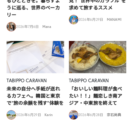
るひとときを。暮らすよ
見！”世界中のカラフル”を
うに巡る、世界のベーカ
求めて旅するススメ
リー
2026年6月29日
MANAMI
2026年7月6日
Mana
TABIPPO CARAVAN
TABIPPO CARAVAN
未来の自分へ手紙が送れ
「おいしい麺料理が食べ
るカフェへ。韓国と東京
たい！！」麺恋しき南ア
で“旅の余韻を残す”体験を
ジア・中東旅を終えて
2026年6月29日
Karin
2026年6月28日
宗石尚典