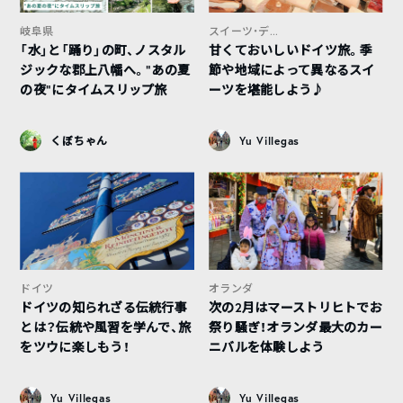
岐阜県
スイーツ・デ...
「水」と「踊り」の町、ノスタル
甘くておいしいドイツ旅。季
ジックな郡上八幡へ。“あの夏
節や地域によって異なるスイ
の夜”にタイムスリップ旅
ーツを堪能しよう♪
くぼちゃん
Yu Villegas
ドイツ
オランダ
ドイツの知られざる伝統行事
次の2月はマーストリヒトでお
とは？伝統や風習を学んで、旅
祭り騒ぎ！オランダ最大のカー
をツウに楽しもう！
ニバルを体験しよう
Yu Villegas
Yu Villegas