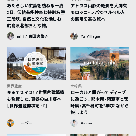
あたらしい広島を訪ねる一泊
アトラス山脈の絶景を大満喫！
2日。伝統芸能神楽と特別名勝
モロッコ・ラバでベルベル人
三段峡、自然と文化を愉しむ
の集落を巡る旅へ
広島県北部おとな旅。
miii / 吉田実佐子
Yu Villegas
世界遺産
宮崎県
まるでスイス！？世界的建築家
ローカルと繋がってディープ
も称賛した、真冬の白川郷へ
に過ごす。熊本県・阿蘇市と宮
【世界遺産探検記 10】
崎県・高千穂町を“学び”ながら
旅しよう
コージー
Asuna