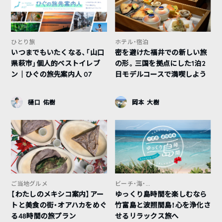
ひとり旅
ホテル・宿泊
いつまでもいたくなる、「山口
密を避けた福井での新しい旅
県萩市」個人的ベストイレブ
の形。三国を拠点にした1泊2
ン｜ひぐの旅先案内人 07
日モデルコースで満喫しよう
樋口 佑樹
岡本 大樹
ご当地グルメ
ビーチ・海・...
【わたしのメキシコ案内】アー
ゆっくり島時間を楽しむなら
トと美食の街・オアハカをめぐ
竹富島と波照間島！心を浄化さ
る48時間の旅プラン
せるリラックス旅へ