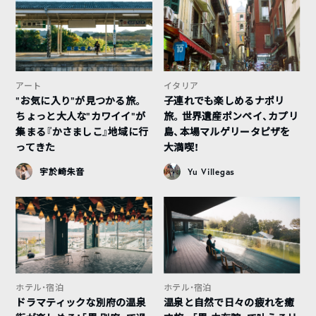
アート
イタリア
“お気に入り”が見つかる旅。
子連れでも楽しめるナポリ
ちょっと大人な”カワイイ”が
旅。世界遺産ポンペイ、カプリ
集まる『かさましこ』地域に行
島、本場マルゲリータピザを
ってきた
大満喫！
宇於崎朱音
Yu Villegas
ホテル・宿泊
ホテル・宿泊
ドラマティックな別府の温泉
温泉と自然で日々の疲れを癒