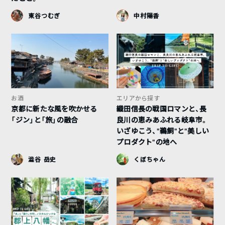
東谷つむぎ
中村陽香
お酒
エリアから探す
京都に新たな風を吹かせる
織田信長の戦国ロマンと、長
「ジン」と「旅」の融合
良川の恵みあふれる岐阜市。
いざゆこう、“鵜飼”と“美しい
プロダクト”の地へ
澁谷 岳史
くぼちゃん