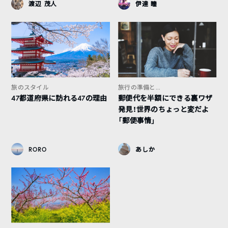
渡辺 茂人
伊達 瞳
旅のスタイル
旅行の準備と...
47都道府県に訪れる47の理由
郵便代を半額にできる裏ワザ
発見！世界のちょっと変だよ
「郵便事情」
RORO
あしか