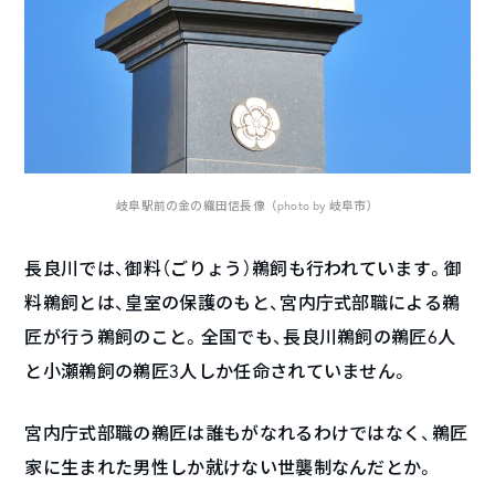
岐阜駅前の金の織田信長像（photo by 岐阜市）
長良川では、御料（ごりょう）鵜飼も行われています。御
料鵜飼とは、皇室の保護のもと、宮内庁式部職による鵜
匠が行う鵜飼のこと。全国でも、長良川鵜飼の鵜匠6人
と小瀬鵜飼の鵜匠3人しか任命されていません。
宮内庁式部職の鵜匠は誰もがなれるわけではなく、鵜匠
家に生まれた男性しか就けない世襲制なんだとか。