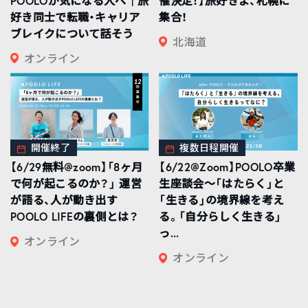
POOLOが気になる人へ｜旅
催決定！】旅好きよ、札幌に
好き同士で転職・キャリア
集合！
ブレイクについて話そう
北海道
オンライン
開催終了
複数日程開催
【6/29無料@zoom】「8ヶ月
【6/22@Zoom】POOLO卒業
で何が起こるのか？」 運営
生座談会〜「はたらく」と
が語る、人が動き出す
「生きる」の境界線を考え
POOLO LIFEの裏側とは？
る。「自分らしく生きる」
っ...
オンライン
オンライン