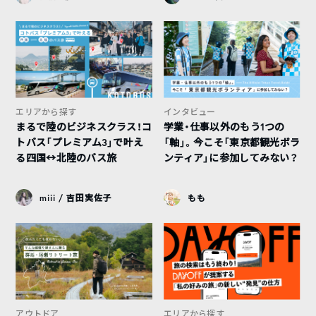
エリアから探す
インタビュー
まるで陸のビジネスクラス！コ
学業・仕事以外のもう1つの
トバス「プレミアム3」で叶え
「軸」。今こそ「東京都観光ボラ
る四国↔︎北陸のバス旅
ンティア」に参加してみない？
miii / 吉田実佐子
もも
アウトドア
エリアから探す