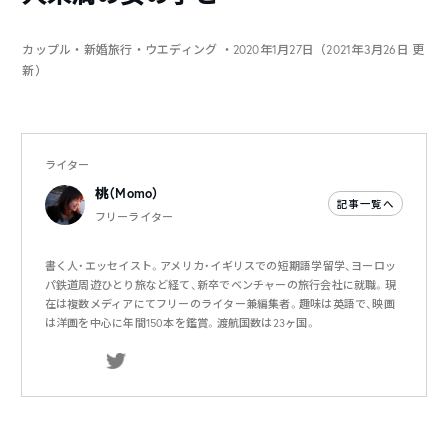
カップル・新婚旅行・ウエディング
・2020年1月27日（2021年3月26日 更
新）
ライター
桃（Momo）
記事一覧へ
フリーライター
書く人・エッセイスト。アメリカ・イギリスでの短期語学留学、ヨーロッ
パ鉄道周遊ひとり旅など経て、新卒でベンチャーの旅行会社に就職。現
在は複数メディアにてフリーのライター兼編集者。趣味は英語で、映画
は洋画を中心に年間150本を鑑賞。渡航国数は23ヶ国。