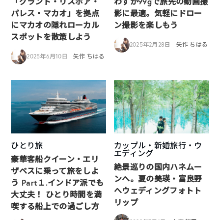
「グランド・リスボア・
わずか99gで旅先の動画撮
パレス・マカオ」を拠点
影に最適。気軽にドロー
にマカオの隠れローカル
ン撮影を楽しもう
スポットを散策しよう
2025年2月28日
矢作 ちはる
2025年6月10日
矢作 ちはる
ひとり旅
カップル・新婚旅行・ウ
エディング
豪華客船クイーン・エリ
絶景巡りの国内ハネムー
ザベスに乗って旅をしよ
ンへ。夏の美瑛・富良野
う Part１.インドア派でも
へウェディングフォトト
大丈夫！ ひとり時間を満
リップ
喫する船上での過ごし方