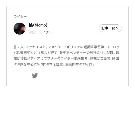
ライター
桃（Momo）
記事一覧へ
フリーライター
書く人・エッセイスト。アメリカ・イギリスでの短期語学留学、ヨーロッ
パ鉄道周遊ひとり旅など経て、新卒でベンチャーの旅行会社に就職。現
在は複数メディアにてフリーのライター兼編集者。趣味は英語で、映画
は洋画を中心に年間150本を鑑賞。渡航国数は23ヶ国。