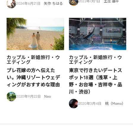
2022年7月1日
土庄 雄平
2024年6月21日
矢作 ちはる
カップル・新婚旅行・ウ
カップル・新婚旅行・ウ
エディング
エディング
プレ花嫁の方へ伝えた
東京で行きたいデートス
い。沖縄リゾートウェデ
ポット18選（浅草・上
ィングがおすすめな理由
野・お台場・吉祥寺・品
川・渋谷）
2020年9月22日
Nao
2020年3月4日
桃（Momo）