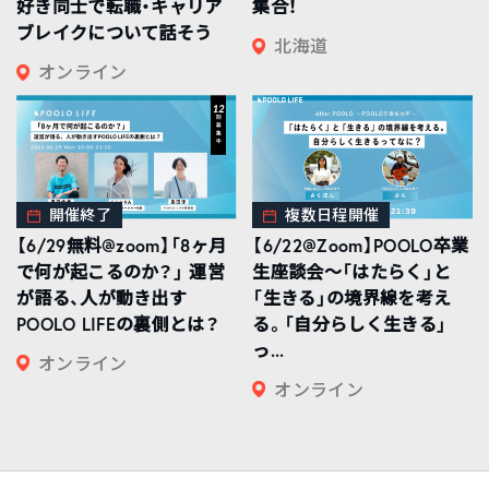
好き同士で転職・キャリア
集合！
ブレイクについて話そう
北海道
オンライン
開催終了
複数日程開催
【6/29無料@zoom】「8ヶ月
【6/22@Zoom】POOLO卒業
で何が起こるのか？」 運営
生座談会〜「はたらく」と
が語る、人が動き出す
「生きる」の境界線を考え
POOLO LIFEの裏側とは？
る。「自分らしく生きる」
っ...
オンライン
オンライン