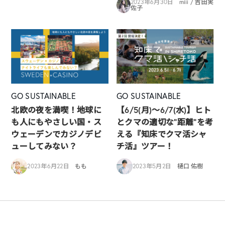
2023年6月30日
miii / 吉田実
佐子
GO SUSTAINABLE
GO SUSTAINABLE
北欧の夜を満喫！地球に
【6/5(月)〜6/7(水)】ヒト
も人にもやさしい国・ス
とクマの適切な”距離”を考
ウェーデンでカジノデビ
える『知床でクマ活シャ
ューしてみない？
チ活』ツアー！
2023年6月22日
もも
2023年5月2日
樋口 佑樹