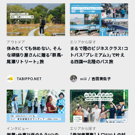
アウトドア
エリアから探す
休みたくても休めない。そん
まるで陸のビジネスクラス！コ
な頑張り屋さんに贈る「群馬・
トバス「プレミアム3」で叶え
尾瀬リトリート」旅
る四国↔︎北陸のバス旅
TABIPPO.NET
miii / 吉田実佐子
インタビュー
エリアから探す
学業・仕事以外のもう1つの
【参加者募集】人口500人の村