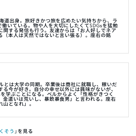
北海道出身。旅好きかつ旅を広めたい気持ちから、ラ
POで働いている。物や人を大切にしたくてSDGsを猛勉
に関する発信も行う。友達からは「お人好しでネア
る（本人は天然ではないと言い張る）。座右の銘
ベルとは大学の同期。卒業後は商社に就職し、稼いだ
する今が好き。自分の幸せ以外には興味がないが、
Gsを学ぶことになる。ベルからよく「性格がきつく
、金遣いは荒いし、暴飲暴食男」と言われる。座右
れ山となれ」。
なくそう
」を見る