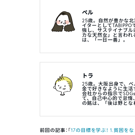
ベル
25歳。自然が豊かな
イターとしてTABIP
強し、サステイナブル
カな天然女」と言われ
は、「一日一善」。
トラ
25歳。大阪出身で、
金で好きなように生活
会社からの指示でSD
て、自己中心的で怠惰
の銘は、「後は野とな
前回の記事：「
17の目標を学ぶ！ 1.貧困を