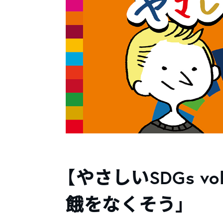
【やさしいSDGs vo
餓をなくそう」