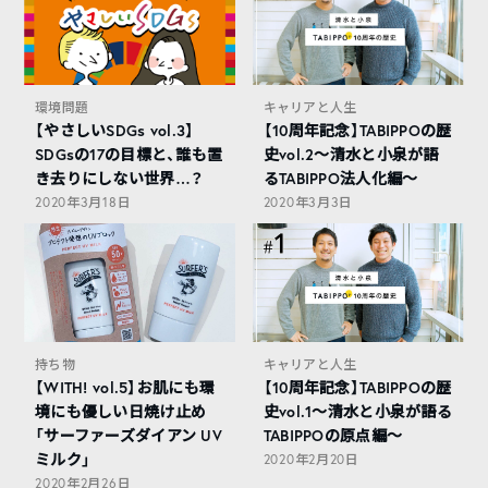
環境問題
キャリアと人生
【やさしいSDGs vol.3】
【10周年記念】TABIPPOの歴
SDGsの17の目標と、誰も置
史vol.2〜清水と小泉が語
き去りにしない世界…？
るTABIPPO法人化編〜
2020年3月18日
2020年3月3日
持ち物
キャリアと人生
【WITH! vol.5】お肌にも環
【10周年記念】TABIPPOの歴
境にも優しい日焼け止め
史vol.1〜清水と小泉が語る
「サーファーズダイアン UV
TABIPPOの原点編〜
ミルク」
2020年2月20日
2020年2月26日