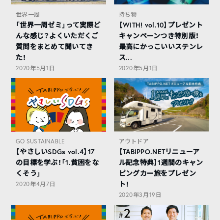
世界一周
持ち物
「世界一周ゼミ」って実際ど
【WITH! vol.10】プレゼント
んな感じ？よくいただくご
キャンペーンつき特別版！
質問をまとめて聞いてき
最高にかっこいいステンレ
た！
ス...
2020年5月1日
2020年5月1日
GO SUSTAINABLE
アウトドア
【やさしいSDGs vol.4】17
【TABIPPO.NETリニューア
の目標を学ぶ！「1.貧困をな
ル記念特典】1週間のキャン
くそう」
ピングカー旅をプレゼン
ト！
2020年4月7日
2020年3月19日