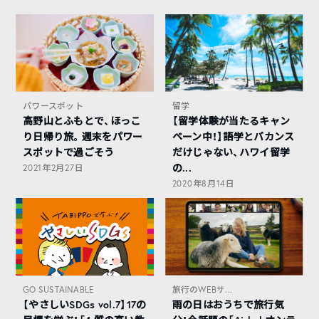
パワースポット
留学
高野山とふもとで、ほっこ
【留学体験が当たるキャン
り日帰り旅。週末をパワー
ペーン中！】語学とバカンス
スポットで過ごそう
だけじゃない、ハワイ留学
の...
2021年2月27日
2020年8月14日
GO SUSTAINABLE
旅行のWEBサ...
【やさしいSDGs vol.7】17の
雨の日はおうちで旅行気