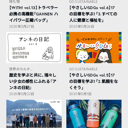
持ち物
GO SUSTAINABLE
【WITH! vol.13】トラベラー
【やさしいSDGs vol.6】17
必携の高機能「GAHNEN ハ
の目標を学ぶ！「3.すべての
イパワー圧縮バッグ」
人に健康と福祉を」
2020年5月27日
2020年5月26日
世界のカルチ...
GO SUSTAINABLE
歴史を学ぶと共に、瑞々し
【やさしいSDGs vol.5】17
い少女の感性にふれる『ア
の目標を学ぶ！「2.飢餓をな
ンネの日記』
くそう」
2020年5月22日
2020年5月1日