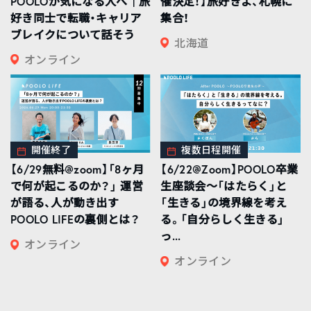
POOLOが気になる人へ｜旅
催決定！】旅好きよ、札幌に
好き同士で転職・キャリア
集合！
ブレイクについて話そう
北海道
オンライン
開催終了
複数日程開催
【6/29無料@zoom】「8ヶ月
【6/22@Zoom】POOLO卒業
で何が起こるのか？」 運営
生座談会〜「はたらく」と
が語る、人が動き出す
「生きる」の境界線を考え
POOLO LIFEの裏側とは？
る。「自分らしく生きる」
っ...
オンライン
オンライン