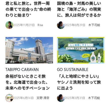
君と私と旅と。世界一周
国境の島・対馬の美しい
の果てで出会った“命の終
海と「海洋ごみ」の現実
わりと始まり”
に、旅人は何ができるか
2025年11月29日
Risa
2025年8月29日
木下花絵
TABIPPO CARAVAN
GO SUSTAINABLE
余裕がないときこそ旅
「人と地球にやさしい」
を。北海道で出会った、
ヤシノミ洗剤を知って旅
未来へのモチベーション
に出よう
2025年6月14日
天野 澪奈
2025年3月31日
木下花絵