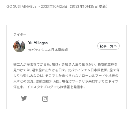
GO SUSTAINABLE
・2023年10月25日（2023年10月25日 更新）
ライター
Yu Villegas
記事一覧へ
元パティシエ＆日本語教師
娘二人が産まれてからも、旅は引き続き人生の生きがい。格安航空券を
見つけては、週末旅に出かける日々。元パティシエ＆日本語教師。旅で何
よりも楽しみなのは、そこでしか食べられないローカルフードや地元の
人々との交流。渡航国数34ヵ国。現在はワーホリ以来12年ぶりにドイツ
滞在中。 インスタやブログでも旅情報を発信中。