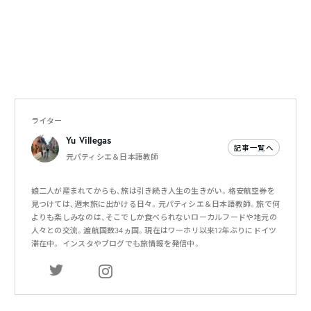
ライター
Yu Villegas
記事一覧へ
元パティシエ＆日本語教師
娘二人が産まれてからも、旅は引き続き人生の生きがい。格安航空券を
見つけては、週末旅に出かける日々。元パティシエ＆日本語教師。旅で何
よりも楽しみなのは、そこでしか食べられないローカルフードや地元の
人々との交流。渡航国数34ヵ国。現在はワーホリ以来12年ぶりにドイツ
滞在中。 インスタやブログでも旅情報を発信中。