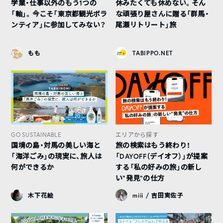
学業・仕事以外のもう1つの
休みたくても休めない。そん
「軸」。今こそ「東京都観光ボラ
な頑張り屋さんに贈る「群馬・
ンティア」に参加してみない？
尾瀬リトリート」旅
もも
TABIPPO.NET
GO SUSTAINABLE
エリアから探す
国境の島・対馬の美しい海と
旅の検索はもう終わり！
「海洋ごみ」の現実に、旅人は
「DAYOFF（デイオフ）」が提案
何ができるか
する「私の好みの旅」の新し
い“発見”の仕方
木下花絵
miii / 吉田実佐子