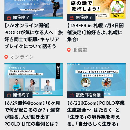
開催終了
開催終了
【7/6オンライン開催】
【TABEER in 札幌 7月4日開
POOLOが気になる人へ｜旅
催決定！】旅好きよ、札幌に
好き同士で転職・キャリア
集合！
ブレイクについて話そう
北海道
オンライン
開催終了
複数日程開催
【6/29無料@zoom】「8ヶ月
【6/22@Zoom】POOLO卒業
で何が起こるのか？」 運営
生座談会〜「はたらく」と
が語る、人が動き出す
「生きる」の境界線を考え
POOLO LIFEの裏側とは？
る。「自分らしく生きる」