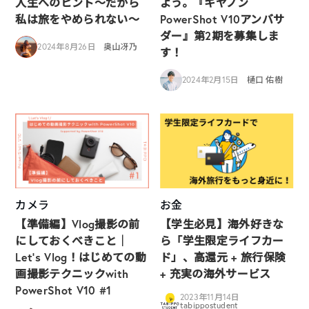
人生へのヒント〜だから
よう。『キヤノン
私は旅をやめられない〜
PowerShot V10アンバサ
ダー』第2期を募集しま
2024年8月26日
奥山冴乃
す！
2024年2月15日
樋口 佑樹
カメラ
お金
【準備編】Vlog撮影の前
【学生必見】海外好きな
にしておくべきこと｜
ら「学生限定ライフカー
Let’s Vlog！はじめての動
ド」、高還元 + 旅行保険
画撮影テクニックwith
+ 充実の海外サービス
PowerShot V10 #1
2023年11月14日
tabippostudent