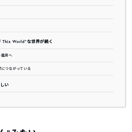
 of This World”な世界が続く
ト鑑賞へ
然につながっている
楽しい