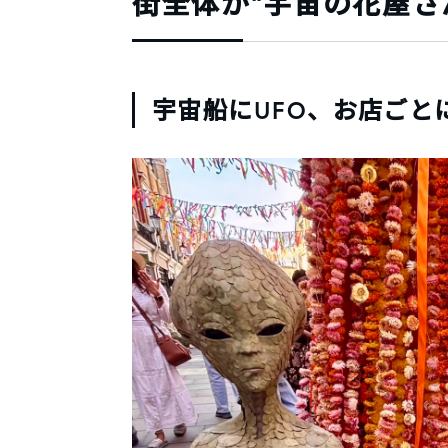
街全体が“宇宙の花屋さ
宇宙船にUFO、お店ごと