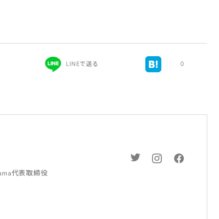
）
LINEで送る
0
ama代表取締役