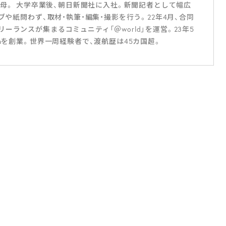
児の母。 大学卒業後、朝日新聞社に入社。新聞記者として幅広
ブや紙問わず、取材・執筆・編集・撮影を行う。22年4月、合同
ランスが集まるコミュニティ「＠world」を運営。23年5
aを創業。世界一周経験者で、渡航歴は45カ国超。