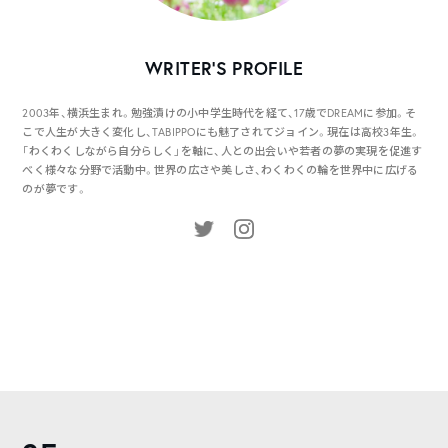
WRITER’S PROFILE
2003年、横浜生まれ。勉強漬けの小中学生時代を経て、17歳でDREAMに参加。そ
こで人生が大きく変化し、TABIPPOにも魅了されてジョイン。現在は高校3年生。
「わくわくしながら自分らしく」を軸に、人との出会いや若者の夢の実現を促進す
べく様々な分野で活動中。世界の広さや美しさ、わくわくの輪を世界中に広げる
のが夢です。