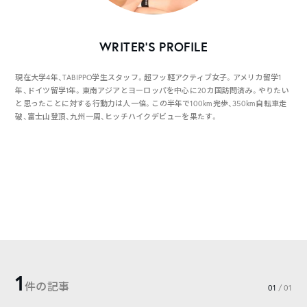
WRITER’S PROFILE
現在大学4年、TABIPPO学生スタッフ。超フッ軽アクティブ女子。アメリカ留学1
年、ドイツ留学1年。東南アジアとヨーロッパを中心に20カ国訪問済み。やりたい
と思ったことに対する行動力は人一倍。この半年で100km完歩、350km自転車走
破、富士山登頂、九州一周、ヒッチハイクデビューを果たす。
1
件の記事
01
/ 01