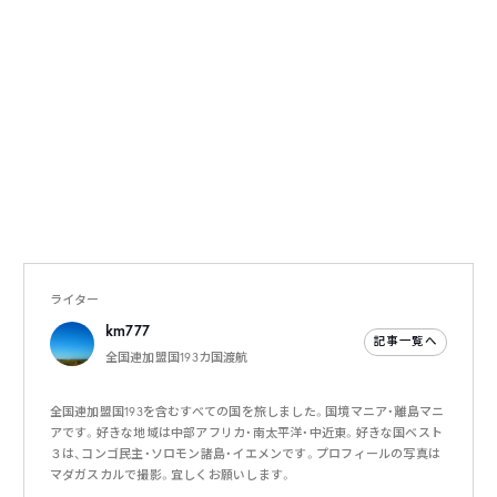
ライター
km777
記事一覧へ
全国連加盟国193カ国渡航
全国連加盟国193を含むすべての国を旅しました。国境マニア・離島マニ
アです。好きな地域は中部アフリカ・南太平洋・中近東。好きな国ベスト
３は、コンゴ民主・ソロモン諸島・イエメンです。プロフィールの写真は
マダガスカルで撮影。宜しくお願いします。