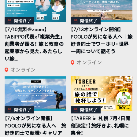
開催終了
開催終了
【7/10無料@zoom】
【7/13オンライン開催】
TABIPPO代表×「複業先生」
POOLOが気になる人へ｜旅
創業者が語る！ 旅と教育の
好き同士でワーホリ・世界
起業家から見た、あたらし
一周について話そう
い旅...
オンライン
オンライン
開催終了
開催終了
【7/6オンライン開催】
【TABEER in 札幌 7月4日開
POOLOが気になる人へ｜旅
催決定！】旅好きよ、札幌に
好き同士で転職・キャリア
集合！