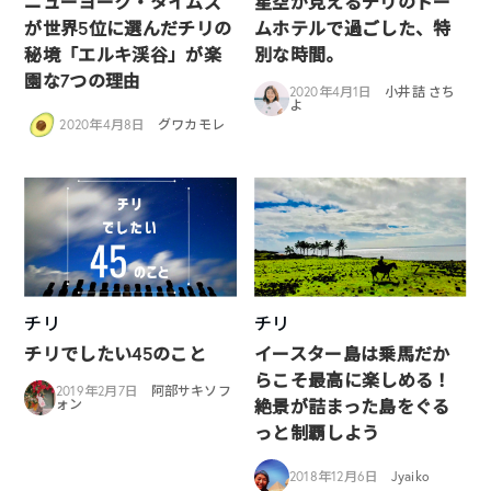
ニューヨーク・タイムズ
星空が見えるチリのドー
が世界5位に選んだチリの
ムホテルで過ごした、特
秘境「エルキ渓谷」が楽
別な時間。
園な7つの理由
2020年4月1日
小井詰 さち
よ
2020年4月8日
グワカモレ
チリ
チリ
チリでしたい45のこと
イースター島は乗馬だか
らこそ最高に楽しめる！
2019年2月7日
阿部サキソフ
絶景が詰まった島をぐる
ォン
っと制覇しよう
2018年12月6日
Jyaiko