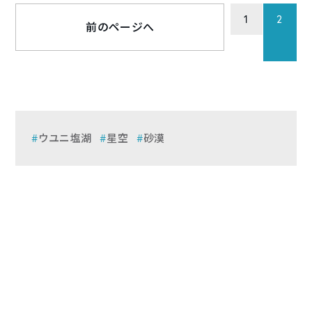
1
2
前のページへ
ウユニ塩湖
星空
砂漠