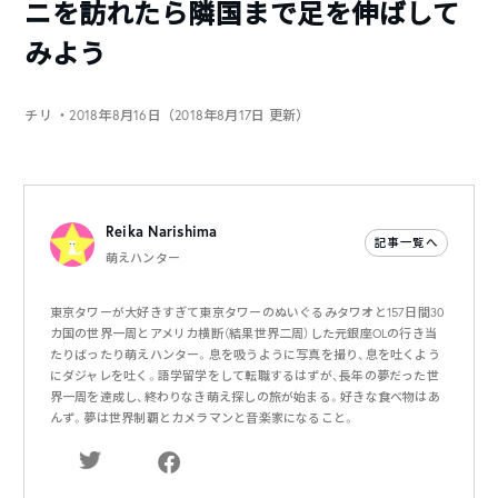
ニを訪れたら隣国まで足を伸ばして
みよう
チリ
・2018年8月16日（2018年8月17日 更新）
Reika Narishima
記事一覧へ
萌えハンター
東京タワーが大好きすぎて東京タワーのぬいぐるみタワオと157日間30
カ国の世界一周とアメリカ横断（結果世界二周）した元銀座OLの行き当
たりばったり萌えハンター。息を吸うように写真を撮り、息を吐くよう
にダジャレを吐く。語学留学をして転職するはずが、長年の夢だった世
界一周を達成し、終わりなき萌え探しの旅が始まる。好きな食べ物はあ
んず。夢は世界制覇とカメラマンと音楽家になること。