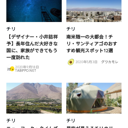
チリ
チリ
【デザイナー・小井詰祥
南米随一の大都会！チ
予】長年住んだ大好きな
リ・サンティアゴのおす
国に、家族ができてもう
すめ観光スポット12選
一度訪れた
2020年5月3日
グワカモレ
2020年9月18日
TABIPPO.NET
チリ
チリ