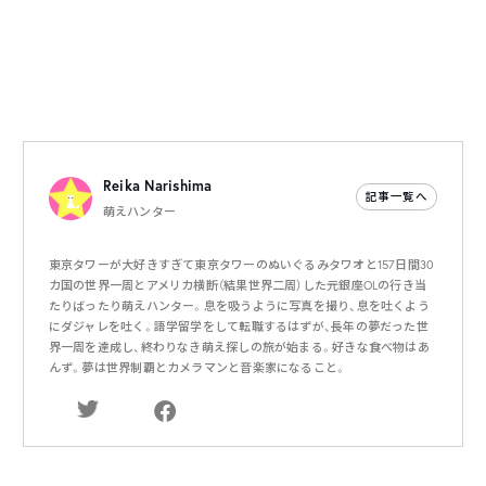
Reika Narishima
記事一覧へ
萌えハンター
東京タワーが大好きすぎて東京タワーのぬいぐるみタワオと157日間30
カ国の世界一周とアメリカ横断（結果世界二周）した元銀座OLの行き当
たりばったり萌えハンター。息を吸うように写真を撮り、息を吐くよう
にダジャレを吐く。語学留学をして転職するはずが、長年の夢だった世
界一周を達成し、終わりなき萌え探しの旅が始まる。好きな食べ物はあ
んず。夢は世界制覇とカメラマンと音楽家になること。