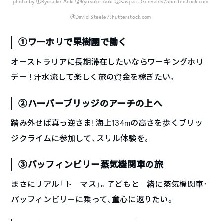
photo by ①Ryosuke Aoki ②Ryosuke Aoki ③Kaspars Grinvalds/Shutterstock.com
④David Steele/Shutterstock.com
①ワーホリで果樹園で働く
オーストラリアに長期滞在したいならワーキングホリ
デー ! 汗水流して楽しく旅の資金を稼ぎたい。
②ハーバーブリッジのアーチの上へ
踏み外せば真っ逆さま! 海上134mの高さを歩くブリッ
ジクライムに参加して、スリル体験を。
③パッフィンビリー蒸気機関車の旅
まさにリアル「トーマス」。子どもと一緒に蒸気機関車・
パッフィンビリーに乗って、童心に返りたい。