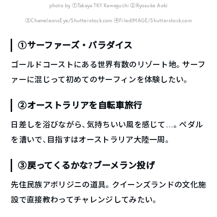
photo by ①Takaya TKY Kawaguchi ②Ryosuke Aoki
③ChameleonsEye/Shutterstock.com ④FiledIMAGE/Shutterstock.com
①サーファーズ・パラダイス
ゴールドコーストにある世界有数のリゾート地。サーフ
ァーに混じって初めてのサーフィンを体験したい。
②オーストラリアを自転車旅行
日差しを浴びながら、気持ちいい風を感じて…。ペダル
を漕いで、目指すはオーストラリア大陸一周。
③戻ってくるかな?ブーメラン投げ
先住民族アボリジニの道具。クイーンズランドの文化施
設で直接教わってチャレンジしてみたい。