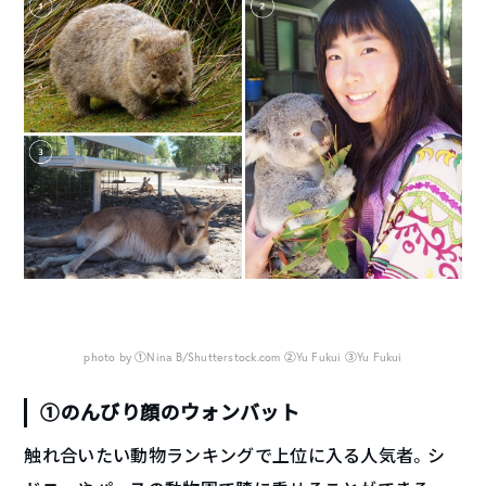
photo by ①Nina B/Shutterstock.com ②Yu Fukui ③Yu Fukui
①のんびり顔のウォンバット
触れ合いたい動物ランキングで上位に入る人気者。シ