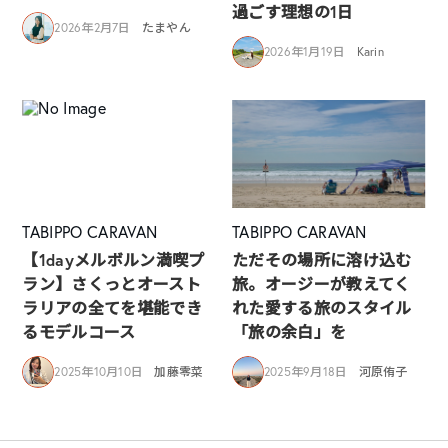
過ごす理想の1日
2026年2月7日
たまやん
2026年1月19日
Karin
TABIPPO CARAVAN
TABIPPO CARAVAN
【1dayメルボルン満喫プ
ただその場所に溶け込む
ラン】さくっとオースト
旅。オージーが教えてく
ラリアの全てを堪能でき
れた愛する旅のスタイル
るモデルコース
「旅の余白」を
2025年10月10日
加藤零菜
2025年9月18日
河原侑子