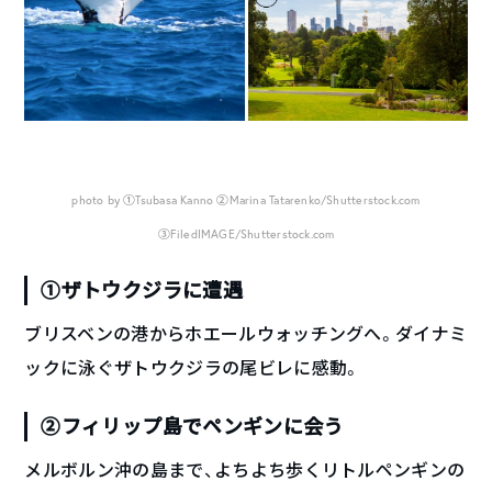
photo by ①Tsubasa Kanno ②Marina Tatarenko/Shutterstock.com
③FiledIMAGE/Shutterstock.com
①ザトウクジラに遭遇
ブリスベンの港からホエールウォッチングへ。ダイナミ
ックに泳ぐザトウクジラの尾ビレに感動。
②フィリップ島でペンギンに会う
メルボルン沖の島まで、よちよち歩くリトルペンギンの