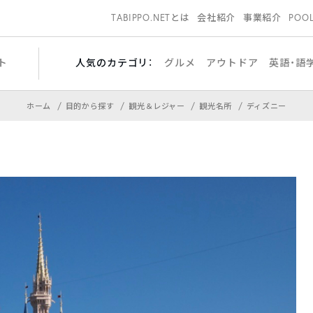
TABIPPO.NETとは
会社紹介
事業紹介
POO
ト
人気のカテゴリ：
グルメ
アウトドア
英語・語
ホーム
目的から探す
観光＆レジャー
観光名所
ディズニー