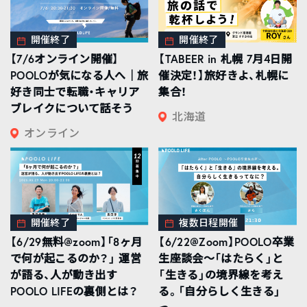
開催終了
開催終了
【7/6オンライン開催】
【TABEER in 札幌 7月4日開
POOLOが気になる人へ｜旅
催決定！】旅好きよ、札幌に
好き同士で転職・キャリア
集合！
ブレイクについて話そう
北海道
オンライン
開催終了
複数日程開催
【6/29無料@zoom】「8ヶ月
【6/22@Zoom】POOLO卒業
で何が起こるのか？」 運営
生座談会〜「はたらく」と
が語る、人が動き出す
「生きる」の境界線を考え
POOLO LIFEの裏側とは？
る。「自分らしく生きる」