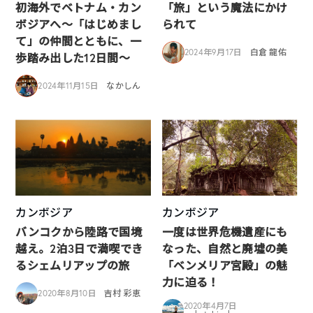
初海外でベトナム・カン
「旅」という魔法にかけ
ボジアへ～「はじめまし
られて
て」の仲間とともに、一
2024年9月17日
白倉 龍佑
歩踏み出した12日間～
2024年11月15日
なかしん
カンボジア
カンボジア
バンコクから陸路で国境
一度は世界危機遺産にも
越え。2泊3日で満喫でき
なった、自然と廃墟の美
るシェムリアップの旅
「ベンメリア宮殿」の魅
力に迫る！
2020年8月10日
吉村 彩恵
2020年4月7日