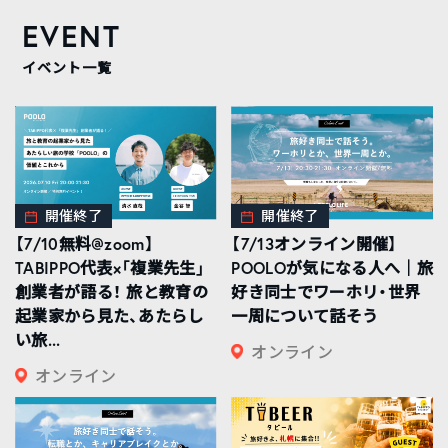
EVENT
イベント一覧
開催終了
開催終了
【7/10無料@zoom】
【7/13オンライン開催】
TABIPPO代表×「複業先生」
POOLOが気になる人へ｜旅
創業者が語る！ 旅と教育の
好き同士でワーホリ・世界
起業家から見た、あたらし
一周について話そう
い旅...
オンライン
オンライン