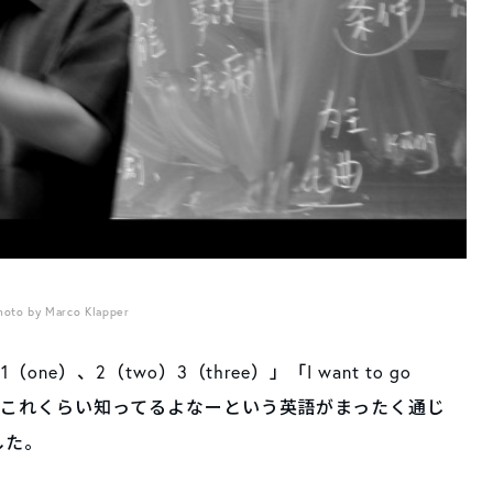
hoto by Marco Klapper
ne）、2（two）3（three）」「I want to go
でもこれくらい知ってるよなーという英語がまったく通じ
した。