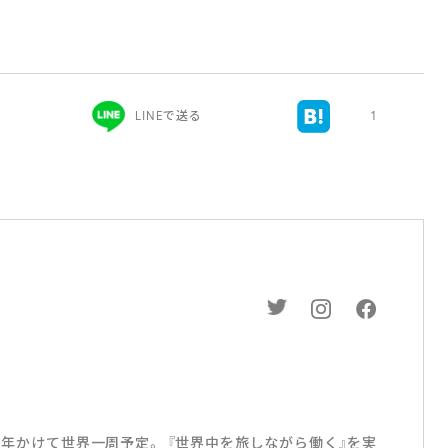
）
LINEで送る
1
り1年かけて世界一周予定。 『世界中を旅しながら働く』を実