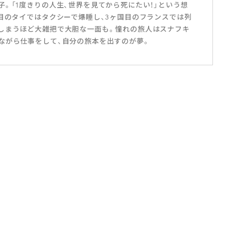
。「1度きりの人生、世界を見てから死にたい！」という想
国目のタイではタクシーで爆睡し、3ヶ国目のフランスでは列
しまうほど大雑把で大胆な一面も。憧れの旅人はスナフキ
ながら仕事をして、自分の旅本を出すのが夢。