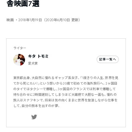
舎映画7選
映画
・2018年1月19日（2020年6月10日 更新）
ライター
キタ トモミ
記事一覧へ
愛犬家
東京都出身、大自然に憧れるギャップ系女子。「1度きりの人生、世界を見
てから死にたい！」という想いから20歳で初めての海外旅行へ。2ヶ国目
のタイではタクシーで爆睡し、3ヶ国目のフランスでは列車で爆睡して
待ち合わせに2時間遅刻してしまうほど大雑把で大胆な一面も。憧れの
旅人はスナフキンで、将来は気の向くままに世界を放浪しながら仕事を
して、自分の旅本を出すのが夢。