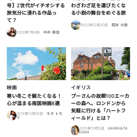
号】Z世代がイチオシする
わざわざ足を運びたくな
旅気分に浸れる作品っ
る小説の舞台をめぐる旅
て？
2020年12月30日
岡本 大樹
2022年7月4日
中井 美伽
映画
イギリス
寒い冬こそ観たくなる！
プーさんの故郷100エーカ
心が温まる南国映画8選
ーの森へ。ロンドンから
気軽に行ける「ハートフ
2019年12月10日
キタ トモ
ィールド」とは？
ミ
2019年10月5日
KAWAHATA
KANA