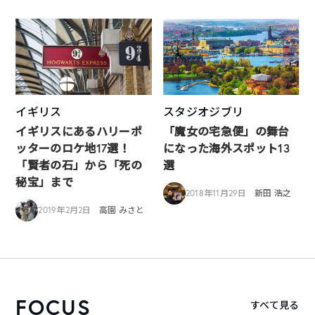
イギリス
スタジオジブリ
イギリスにあるハリーポ
「魔女の宅急便」の舞台
ッターのロケ地17選！
になった海外スポット13
「賢者の石」から「死の
選
秘宝」まで
2018年11月29日
新田 浩之
2019年2月2日
高園 みさと
FOCUS
すべて見る