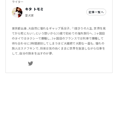
ライター
キタ トモミ
記事一覧へ
愛犬家
東京都出身、大自然に憧れるギャップ系女子。「1度きりの人生、世界を見
てから死にたい！」という想いから20歳で初めての海外旅行へ。2ヶ国目
のタイではタクシーで爆睡し、3ヶ国目のフランスでは列車で爆睡して
待ち合わせに2時間遅刻してしまうほど大雑把で大胆な一面も。憧れの
旅人はスナフキンで、将来は気の向くままに世界を放浪しながら仕事を
して、自分の旅本を出すのが夢。