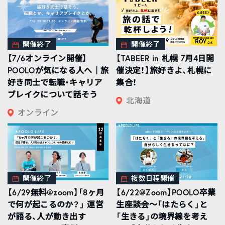
開催終了
開催終了
【7/6オンライン開催】
【TABEER in 札幌 7月4日開
POOLOが気になる人へ｜旅
催決定！】旅好きよ、札幌に
好き同士で転職・キャリア
集合！
ブレイクについて話そう
北海道
オンライン
開催終了
複数日程開催
【6/29無料@zoom】「8ヶ月
【6/22@Zoom】POOLO卒業
で何が起こるのか？」 運営
生座談会〜「はたらく」と
が語る、人が動き出す
「生きる」の境界線を考え