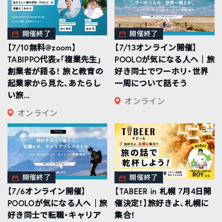
開催終了
開催終了
【7/10無料@zoom】
【7/13オンライン開催】
TABIPPO代表×「複業先生」
POOLOが気になる人へ｜旅
創業者が語る！ 旅と教育の
好き同士でワーホリ・世界
起業家から見た、あたらし
一周について話そう
い旅...
オンライン
オンライン
開催終了
開催終了
【7/6オンライン開催】
【TABEER in 札幌 7月4日開
POOLOが気になる人へ｜旅
催決定！】旅好きよ、札幌に
好き同士で転職・キャリア
集合！