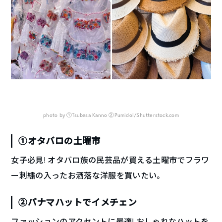
photo by ①Tsubasa Kanno ②Pumidol/Shutterstock.com
①オタバロの土曜市
女子必見! オタバロ族の民芸品が買える土曜市でフラワ
ー刺繍の入ったお洒落な洋服を買いたい。
②パナマハットでイメチェン
ファッションのアクセントに最適! おしゃれなハットを