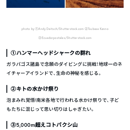
photo by ①Andy Deitsch/Shutterstock.com ②Tsubasa Kanno
③Ecuadorpostales/Shutterstock.com
①ハンマーヘッドシャークの群れ
ガラパゴス諸島で念願のダイビングに挑戦！地球一のネ
イチャーアイランドで、生命の神秘を感じる。
②キトの水かけ祭り
泡まみれ覚悟!南米各地で行われる水かけ祭りで、子ど
もたちに混じって思い切りはしゃぎたい。
③5,000m超えコトパクシ山