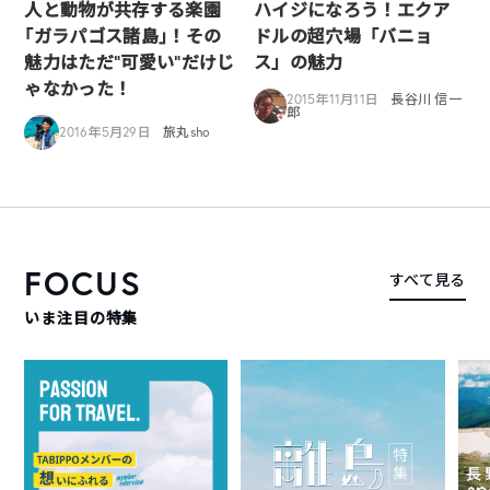
人と動物が共存する楽園
ハイジになろう！エクア
｢ガラパゴス諸島｣！その
ドルの超穴場「バニョ
魅力はただ“可愛い”だけじ
ス」の魅力
ゃなかった！
2015年11月11日
長谷川 信一
郎
2016年5月29日
旅丸sho
FOCUS
すべて見る
いま注目の特集