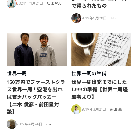
2024年11月21日
たまやん
で得られたもの
2019年5月28日
GG
世界一周
世界一周の準備
150万円でファーストクラ
世界一周出発までにした
ス世界一周！空港を出れ
い99の準備【世界二周経
ば貧乏バックパッカー
験者より】
【二木 俊彦・前田塁対
2019年3月21日
前田 塁
談】
2019年4月24日
yui