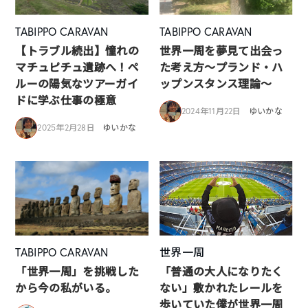
TABIPPO CARAVAN
TABIPPO CARAVAN
【トラブル続出】憧れの
世界一周を夢見て出会っ
マチュピチュ遺跡へ！ペ
た考え方～プランド・ハ
ルーの陽気なツアーガイ
ップンスタンス理論～
ドに学ぶ仕事の極意
2024年11月22日
ゆいかな
2025年2月28日
ゆいかな
TABIPPO CARAVAN
世界一周
「世界一周」を挑戦した
「普通の大人になりたく
から今の私がいる。
ない」敷かれたレールを
歩いていた僕が世界一周