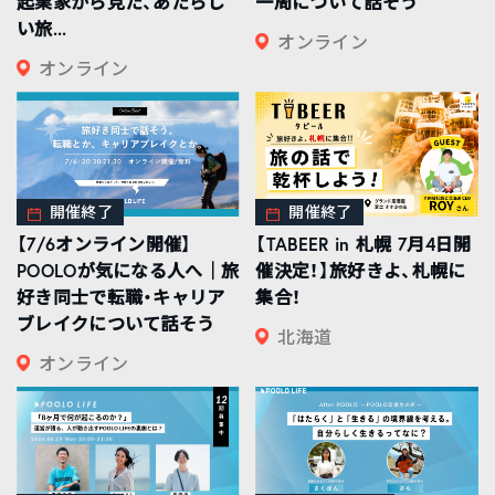
起業家から見た、あたらし
一周について話そう
い旅...
オンライン
オンライン
開催終了
開催終了
【7/6オンライン開催】
【TABEER in 札幌 7月4日開
POOLOが気になる人へ｜旅
催決定！】旅好きよ、札幌に
好き同士で転職・キャリア
集合！
ブレイクについて話そう
北海道
オンライン