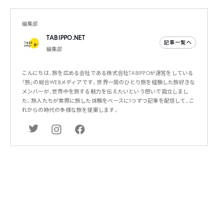
編集部
TABIPPO.NET
記事一覧へ
編集部
こんにちは、旅を広める会社である株式会社TABIPPOが運営をしている
「旅」の総合WEBメディアです。世界一周のひとり旅を経験した旅好きな
メンバーが、世界中を旅する魅力を伝えたいという想いで設立しまし
た。旅人たちが実際に旅した体験をベースに1つずつ記事を配信して、こ
れからの時代の多様な旅を提案します。