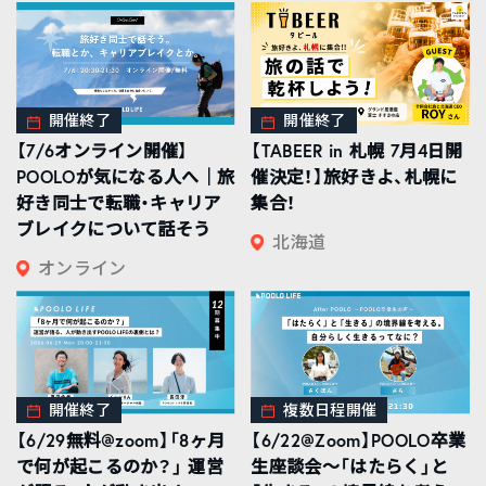
開催終了
開催終了
【7/6オンライン開催】
【TABEER in 札幌 7月4日開
POOLOが気になる人へ｜旅
催決定！】旅好きよ、札幌に
好き同士で転職・キャリア
集合！
ブレイクについて話そう
北海道
オンライン
開催終了
複数日程開催
【6/29無料@zoom】「8ヶ月
【6/22@Zoom】POOLO卒業
で何が起こるのか？」 運営
生座談会〜「はたらく」と