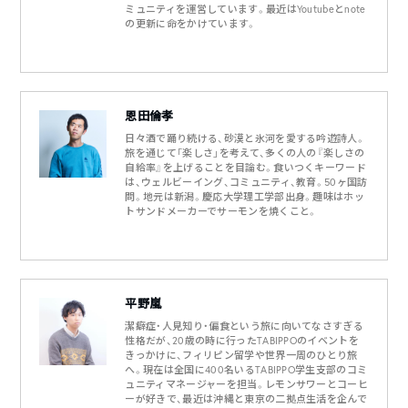
ミュニティを運営しています。最近はYoutubeとnote
の更新に命をかけています。
恩田倫孝
日々酒で踊り続ける、砂漠と氷河を愛する吟遊詩人。
旅を通じて「楽しさ」を考えて、多くの人の『楽しさの
自給率』を上げることを目論む。食いつくキーワード
は、ウェルビーイング、コミュニティ、教育。50ヶ国訪
問。地元は新潟。慶応大学理工学部出身。趣味はホッ
トサンドメーカーでサーモンを焼くこと。
平野嵐
潔癖症・人見知り・偏食という旅に向いてなさすぎる
性格だが、20歳の時に行ったTABIPPOのイベントを
きっかけに、フィリピン留学や世界一周のひとり旅
へ。現在は全国に400名いるTABIPPO学生支部のコミ
ュニティマネージャーを担当。レモンサワーとコーヒ
ーが好きで、最近は沖縄と東京の二拠点生活を企んで