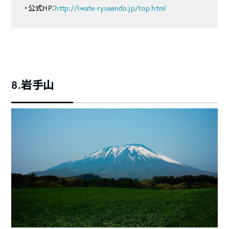
・公式HP：
http://iwate-ryusendo.jp/top.html
8.岩手山