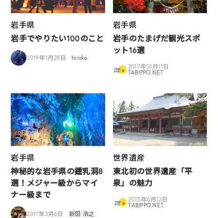
岩手県
岩手県
岩手でやりたい100のこと
岩手のたまげだ観光スポ
ット16選
2019年1月28日
hiroko
2017年10月11日
TABIPPO.NET
岩手県
世界遺産
神秘的な岩手県の鍾乳洞8
東北初の世界遺産「平
選！メジャー級からマイ
泉」の魅力
ナー級まで
2015年6月12日
TABIPPO.NET
2017年3月6日
新田 浩之