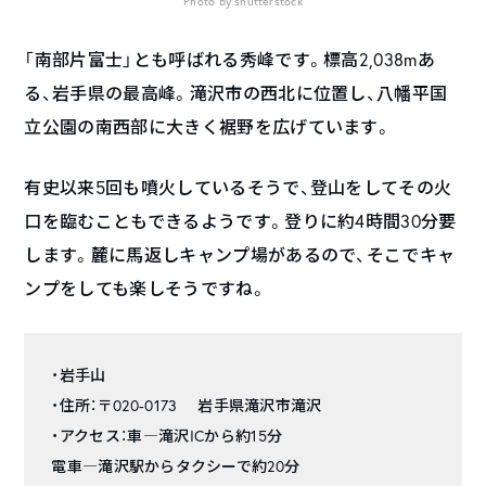
Photo by shutterstock
「南部片富士」とも呼ばれる秀峰です。標高2,038mあ
る、岩手県の最高峰。滝沢市の西北に位置し、八幡平国
立公園の南西部に大きく裾野を広げています。
有史以来5回も噴火しているそうで、登山をしてその火
口を臨むこともできるようです。登りに約4時間30分要
します。麓に馬返しキャンプ場があるので、そこでキャ
ンプをしても楽しそうですね。
・岩手山
・住所：〒020-0173 岩手県滝沢市滝沢
・アクセス：車―滝沢ICから約15分
電車―滝沢駅からタクシーで約20分