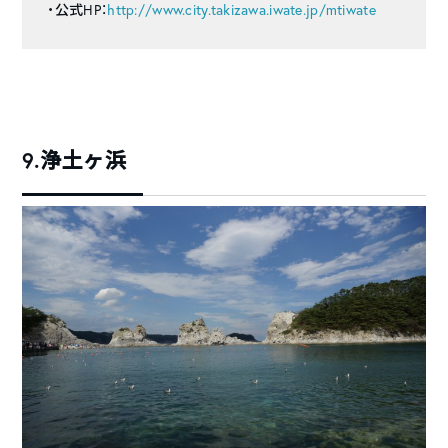
・公式HP：
http://www.city.takizawa.iwate.jp/mtiwate
9.浄土ヶ浜