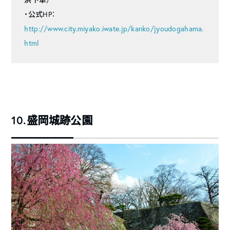
・公式HP：
http://www.city.miyako.iwate.jp/kanko/jyoudogahama.
html
10.盛岡城跡公園