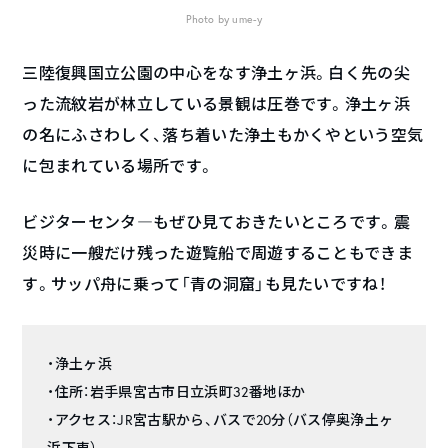
Photo by ume-y
三陸復興国立公園の中心をなす浄土ヶ浜。白く先の尖
った流紋岩が林立している景観は圧巻です。浄土ヶ浜
の名にふさわしく、落ち着いた浄土もかくやという空気
に包まれている場所です。
ビジターセンタ―もぜひ見ておきたいところです。震
災時に一艘だけ残った遊覧船で周遊することもできま
す。サッパ舟に乗って「青の洞窟」も見たいですね！
・浄土ヶ浜
・住所：岩手県宮古市日立浜町32番地ほか
・アクセス：JR宮古駅から、バスで20分（バス停奥浄土ヶ
浜下車）