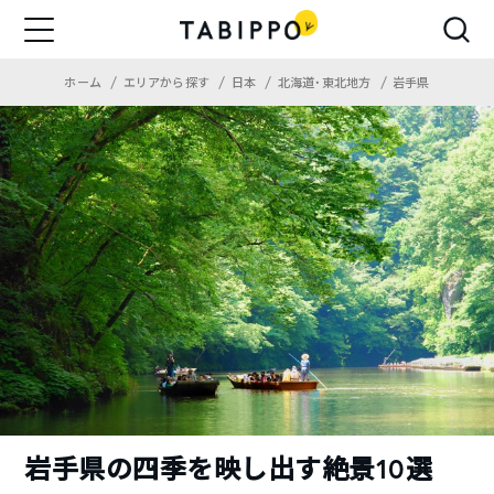
ホーム
エリアから探す
日本
北海道・東北地方
岩手県
岩手県の四季を映し出す絶景10選