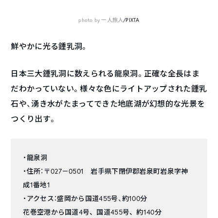
photo by 一人旅人
/PIXTA
鮮やかに光る鍾乳洞。
日本三大鍾乳洞に数えられる龍泉洞。正確な全長はま
だわかっていない。様々な色にライトアップされた鍾乳
石や、湧き水がたまってできた地底湖が幻想的な光景を
つくり出す。
・龍泉洞
・住所：
〒027－0501 岩手県下閉伊郡岩泉町岩泉字神
成1番地1
・アクセス：盛岡から国道455号、約100分
花巻空港から国道4号、国道455号、約140分