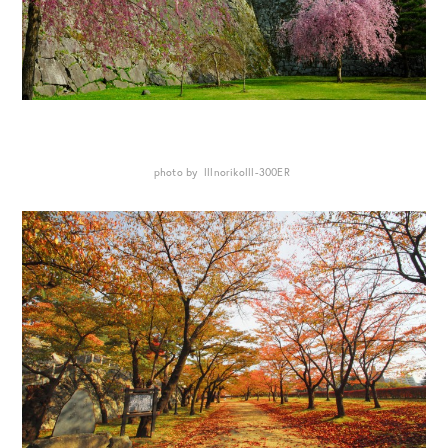
photo by lllnorikolll-300ER