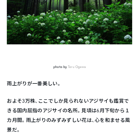
photo by
Toru Ogawa
雨上がりが一番美しい。
およそ
3
万株、ここでしか見られないアジサイも鑑賞で
きる国内屈指のアジサイの名所。見頃は
6
月下旬から１
カ月間。雨上がりのみずみずしい花は、心を和ませる風
景だ。