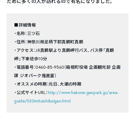
ために多くの人が訪れるので有名になりました。
■詳細情報
・名称：三ツ石
・住所：神奈川県足柄下郡真鶴町真鶴
・アクセス：JR真鶴駅より真鶴岬行バス、バス停「真鶴
岬」下車徒歩10分
・電話番号：0460-85-9560（箱根町役場 企画観光部 企画
課 ジオパーク推進室）
・オススメの時期：元日、大潮の時期
・公式サイトURL：
http://www.hakone-geopark.jp/area-
guide/030mituishikaigan.html