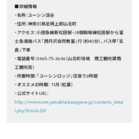
■詳細情報
・名称：ユーシン渓谷
・住所：神奈川県足柄上郡山北町
・アクセス：小田急線新松田駅・JR御殿場線松田駅から富
士急湘南バス「西丹沢自然教室」行（約40分）、バス停「玄
倉」下車
・電話番号：0465-75-3646（山北町役場 商工観光課商
工観光班）
・所要時間：「ユーシンロッジ」往復で6時間
・オススメの時期： 11月（紅葉）
・公式サイトURL：
http://www.town.yamakita.kanagawa.jp/contents_detai
l.php?frmId=201