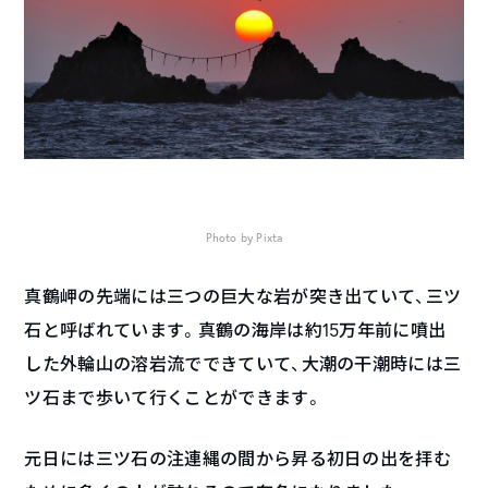
Photo by Pixta
真鶴岬の先端には三つの巨大な岩が突き出ていて、三ツ
石と呼ばれています。真鶴の海岸は約15万年前に噴出
した外輪山の溶岩流でできていて、大潮の干潮時には三
ツ石まで歩いて行くことができます。
元日には三ツ石の注連縄の間から昇る初日の出を拝む