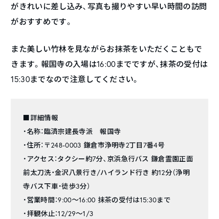
がきれいに差し込み、写真も撮りやすい早い時間の訪問
がおすすめです。
また美しい竹林を見ながらお抹茶をいただくこともで
きます。報国寺の入場は16:00までですが、抹茶の受付は
15:30までなので注意してください。
■詳細情報
・名称：臨済宗建長寺派 報国寺
・住所：〒248-0003 鎌倉市浄明寺2丁目7番4号
・アクセス：タクシー約7分、京浜急行バス 鎌倉霊園正面
前太刀洗・金沢八景行き/ハイランド行き 約12分（浄明
寺バス下車・徒歩3分）
・営業時間：9:00～16:00 抹茶の受付は15:30まで
・拝観休止：12/29～1/3