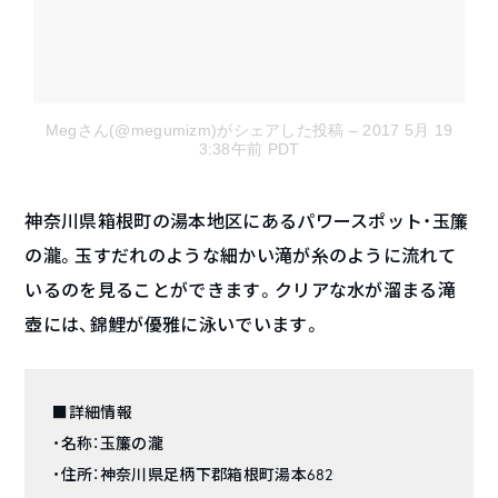
Megさん(@megumizm)がシェアした投稿
– 2017 5月 19
3:38午前 PDT
神奈川県箱根町の湯本地区にあるパワースポット・玉簾
の瀧。玉すだれのような細かい滝が糸のように流れて
いるのを見ることができます。クリアな水が溜まる滝
壺には、錦鯉が優雅に泳いでいます。
■詳細情報
・名称：玉簾の瀧
・住所：神奈川県足柄下郡箱根町湯本682