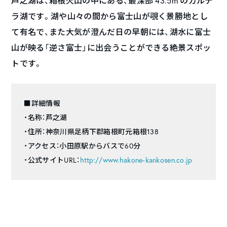
芦之湖は、箱根火山の中にある、最深部 43.5m のカルデ
ラ湖です。湖や山々の間から富士山が覗く景勝地とし
て有名で、また大気が澄んだ日の早朝には、湖水に富士
山が映る「逆さ富士」に出会うことができる絶景スポッ
トです。
■詳細情報
・名称：芦之湖
・住所：神奈川県足柄下郡箱根町元箱根138
・アクセス：小田原駅からバスで60分
・公式サイトURL：
http://www.hakone-kankosen.co.jp