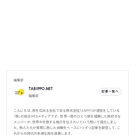
編集部
TABIPPO.NET
記事一覧へ
編集部
こんにちは、旅を広める会社である株式会社TABIPPOが運営をしている
「旅」の総合WEBメディアです。世界一周のひとり旅を経験した旅好きな
メンバーが、世界中を旅する魅力を伝えたいという想いで設立しまし
た。旅人たちが実際に旅した体験をベースに1つずつ記事を配信して、こ
れからの時代の多様な旅を提案します。