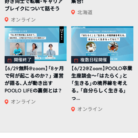
好き同士で転職・キャリア
集合！
ブレイクについて話そう
北海道
オンライン
開催終了
複数日程開催
【6/29無料@zoom】「8ヶ月
【6/22@Zoom】POOLO卒業
で何が起こるのか？」 運営
生座談会〜「はたらく」と
が語る、人が動き出す
「生きる」の境界線を考え
POOLO LIFEの裏側とは？
る。「自分らしく生きる」
っ...
オンライン
オンライン