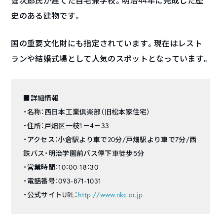
健次郎氏が建てた自宅兼学校。明治44年に完成した歴
史のある建物です。
国の重要文化財にも指定されています。現在はレスト
ランや結婚式場として人気のスポットとなっています。
■詳細情報
・名称：西日本工業倶楽部（旧松本家住宅）
・住所：戸畑区一枝1－4－33
・アクセス：小倉駅より車で20分/戸畑駅より車で7分/西
鉄バス・明治学園前バス停下車徒歩5分
・営業時間：10：00-18：30
・電話番号：093-871-1031
・公式サイトURL：
http://www.nkc.or.jp