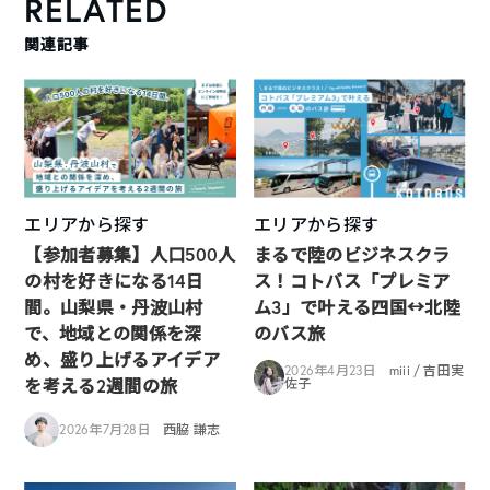
RELATED
関連記事
エリアから探す
エリアから探す
【参加者募集】人口500人
まるで陸のビジネスクラ
の村を好きになる14日
ス！コトバス「プレミア
間。山梨県・丹波山村
ム3」で叶える四国↔︎北陸
で、地域との関係を深
のバス旅
め、盛り上げるアイデア
2026年4月23日
miii / 吉田実
を考える2週間の旅
佐子
2026年7月28日
西脇 謙志