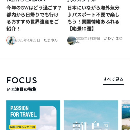
今年のGWはどう過ごす？
日本にいながら海外気分
都内から日帰りでも行け
♪パスポート不要で楽し
るおすすめ世界遺産をご
もう！異国情緒あふれる
紹介！
【絶景10選】
2025年3月29日
かわい まゆ
2025年4月28日
たまやん
み
FOCUS
すべて見る
いま注目の特集