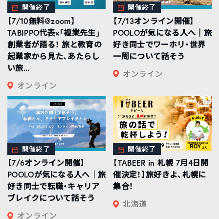
開催終了
開催終了
【7/10無料@zoom】
【7/13オンライン開催】
TABIPPO代表×「複業先生」
POOLOが気になる人へ｜旅
創業者が語る！ 旅と教育の
好き同士でワーホリ・世界
起業家から見た、あたらし
一周について話そう
い旅...
オンライン
オンライン
開催終了
開催終了
【7/6オンライン開催】
【TABEER in 札幌 7月4日開
POOLOが気になる人へ｜旅
催決定！】旅好きよ、札幌に
好き同士で転職・キャリア
集合！
ブレイクについて話そう
北海道
オンライン