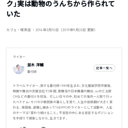
ク」実は動物のうんちから作られて
いた
カフェ・喫茶店
・2016年3月10日（2019年9月23日 更新）
ライター
並木 洋輔
記事一覧へ
着付師
トラベルライター、旅する着付師 1989年生まれ、文化服装学院卒業後、
映画や舞台の衣裳会社で5年間、歌舞伎や日本舞踊の舞台、auの三太郎
CMなどの着付けを担当。 忙しい日々の中、初めての海外一人旅で行っ
たベトナム・サパの少数民族の暮らしを見て、人生の価値観が大きく変
わる。帰国後、退職し縁あってTABIPPOのライターとして活動中。 人生
のテーマは「変わり続けること」 不安定の中にある安定するポジション
を手探りで模索しながら、生きてます。