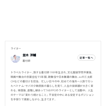
ライター
並木 洋輔
記事一覧へ
着付師
トラベルライター、旅する着付師 1989年生まれ、文化服装学院卒業後、
映画や舞台の衣裳会社で5年間、歌舞伎や日本舞踊の舞台、auの三太郎
CMなどの着付けを担当。 忙しい日々の中、初めての海外一人旅で行っ
たベトナム・サパの少数民族の暮らしを見て、人生の価値観が大きく変
わる。帰国後、退職し縁あってTABIPPOのライターとして活動中。 人生
のテーマは「変わり続けること」 不安定の中にある安定するポジション
を手探りで模索しながら、生きてます。