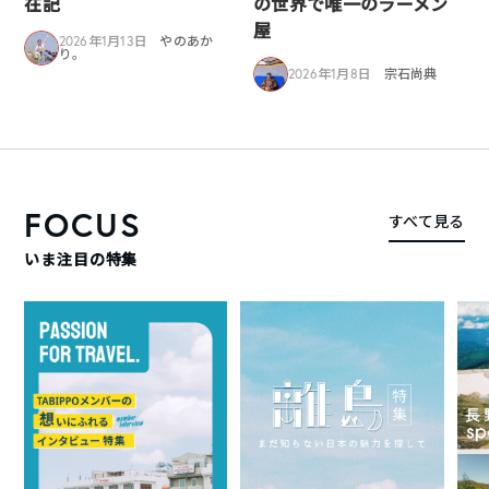
在記
の世界で唯一のラーメン
屋
2026年1月13日
やのあか
り。
2026年1月8日
宗石尚典
FOCUS
すべて見る
いま注目の特集