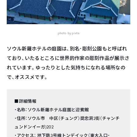
photo by pixta
ソウル新羅ホテルの庭園は、別名･彫刻公園もと呼ばれ
ており、いたるところに世界的作家の彫刻作品が展示さ
れています。ゆったりとした気持ちになれる場所なの
で、オススメです。
■詳細情報
・名称：ソウル新羅ホテル庭園と迎賓館
・住所：ソウル市 中区（チュング）奨忠洞2街（チャンチ
ュンドンイーガ)202
・アクセス： 地下鉄3号線トンデイック（東大入口・