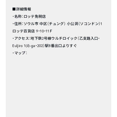
■詳細情報
・名称：ロッテ免税店
・住所：ソウル市 中区（チュング） 小公洞（ソコンドン）1
ロッテ百貨店 9・10・11Ｆ
・アクセス：地下鉄2号線ウルチロイック（乙支路入口・
Euljiro 1(il)-ga・202）駅8番出口よりすぐ
・マップ：