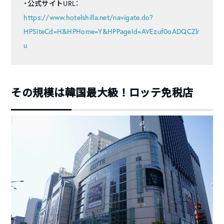
・公式サイトURL：
https://www.hotelshilla.net/navigate.do?
HPSiteCd=H&HPHome=Y&HPPageId=AVEzuf0oADQCZlr
u
その規模は韓国最大級！ロッテ免税店