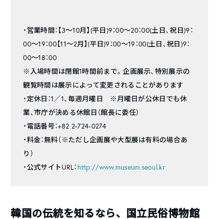
・営業時間：【3～10月】(平日)9：00～20：00(土日、祝日)9：
00～19：00【11～2月】(平日)9：00～19：00(土日、祝日)9：
00～18：00
※入場時間は閉館1時間前まで。企画展示、特別展示の
観覧時間は展示によって変更されることがあります
・定休日：1／1、毎週月曜日 ※月曜日が公休日でも休
業、市庁が決める休館日（館長に委任）
・電話番号：+82 2-724-0274
・料金：無料（※ただし企画展や大型展は有料の場合あ
り）
・公式サイトURL：
http://www.museum.seoul.kr
韓国の伝統を知るなら、国立民俗博物館