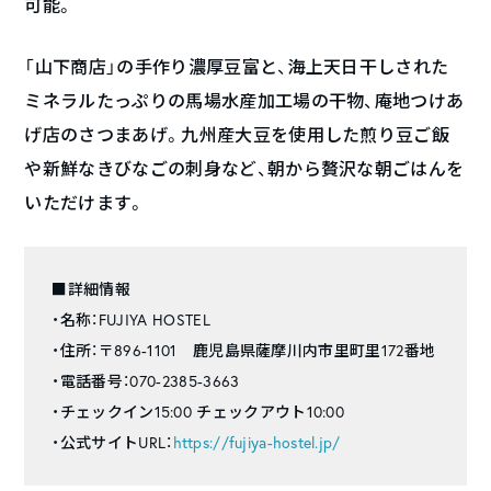
可能。
「山下商店」の手作り濃厚豆富と、海上天日干しされた
ミネラルたっぷりの馬場水産加工場の干物、庵地つけあ
げ店のさつまあげ。九州産大豆を使用した煎り豆ご飯
や新鮮なきびなごの刺身など、朝から贅沢な朝ごはんを
いただけます。
■詳細情報
・名称：FUJIYA HOSTEL
・住所：〒896-1101 鹿児島県薩摩川内市里町里172番地
・電話番号：070-2385-3663
・チェックイン
15:00
チェックアウト
10:00
・公式サイトURL：
https://fujiya-hostel.jp/