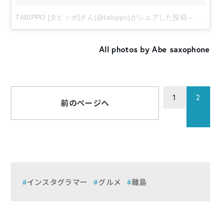
TABIPPO [タビッポ]さん(@tabippo)がシェアした投稿
–
2018
All photos by Abe saxophone
1
2
前のページへ
インスタグラマー
グルメ
離島