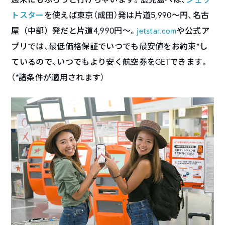
トスター
を使えば東京（成田）発は片道5,990〜円、
名古
屋（中部）発だと片道4,990円～
。
jetstar.com
や公式ア
プリでは、最低価格保証でいつでも最安値をお約束*し
ているので、いつでもより安く航空券をGETできます。
（*諸条件が適用されます）