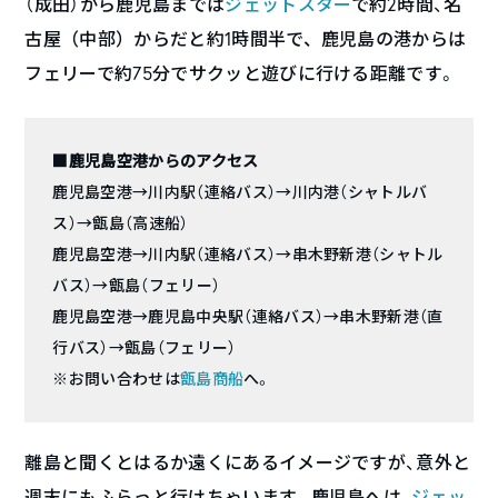
（成田）から鹿児島までは
ジェットスター
で約2時間、
名
古屋（中部）からだと約1時間半で、
鹿児島の港からは
フェリーで約75分でサクッと遊びに行ける距離です。
■鹿児島空港からのアクセス
鹿児島空港→川内駅（連絡バス）→川内港（シャトルバ
ス）→甑島（高速船）
鹿児島空港→川内駅（連絡バス）→串木野新港（シャトル
バス）→甑島（フェリー）
鹿児島空港→鹿児島中央駅（連絡バス）→串木野新港（直
行バス）→甑島（フェリー）
※お問い合わせは
甑島商船
へ。
離島と聞くとはるか遠くにあるイメージですが、意外と
週末にもふらっと行けちゃいます。鹿児島へは、
ジェッ