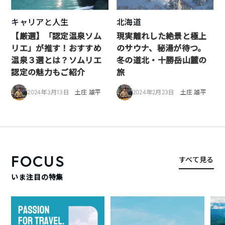
キャリアと人生
北海道
【厳選】「認定温泉ソム
現実離れした絶景と極上
リエ」が推す！おすすめ
のサウナ、秘湯が待つ。
温泉３選とは？ソムリエ
冬の道北・十勝岳山麓の
認定の魅力もご紹介
旅
2024年3月13日
土庄 雄平
2024年2月23日
土庄 雄平
FOCUS
すべて見る
いま注目の特集