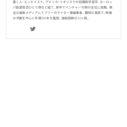
書く人・エッセイスト。アメリカ・イギリスでの短期語学留学、ヨーロッ
パ鉄道周遊ひとり旅など経て、新卒でベンチャーの旅行会社に就職。現
在は複数メディアにてフリーのライター兼編集者。趣味は英語で、映画
は洋画を中心に年間150本を鑑賞。渡航国数は23ヶ国。