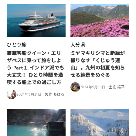
ひとり旅
大分県
豪華客船クイーン・エリ
ミヤマキリシマと新緑が
ザベスに乗って旅をしよ
織りなす「くじゅう連
う Part１.インドア派でも
山」。九州の初夏を知ら
大丈夫！ ひとり時間を満
せる絶景をめぐる
喫する船上での過ごし方
2024年5月13日
土庄 雄平
2024年6月21日
矢作 ちはる