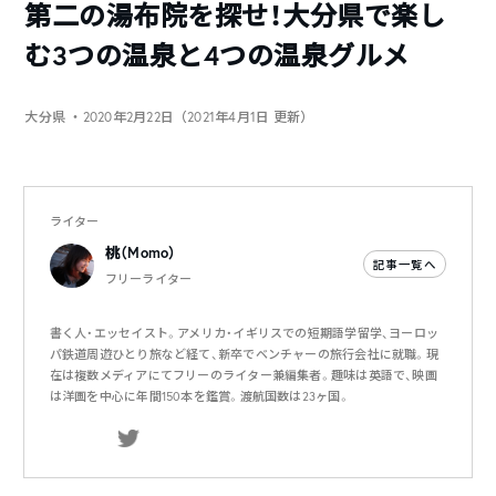
第二の湯布院を探せ！大分県で楽し
む3つの温泉と4つの温泉グルメ
大分県
・2020年2月22日（2021年4月1日 更新）
ライター
桃（Momo）
記事一覧へ
フリーライター
書く人・エッセイスト。アメリカ・イギリスでの短期語学留学、ヨーロッ
パ鉄道周遊ひとり旅など経て、新卒でベンチャーの旅行会社に就職。現
在は複数メディアにてフリーのライター兼編集者。趣味は英語で、映画
は洋画を中心に年間150本を鑑賞。渡航国数は23ヶ国。