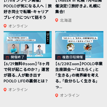
【7/6オンライン開催】
【TABEER in 札幌 7月4日開
POOLOが気になる人へ｜旅
催決定！】旅好きよ、札幌に
好き同士で転職・キャリア
集合！
ブレイクについて話そう
北海道
オンライン
開催終了
複数日程開催
【6/29無料@zoom】「8ヶ月
【6/22@Zoom】POOLO卒業
で何が起こるのか？」 運営
生座談会〜「はたらく」と
が語る、人が動き出す
「生きる」の境界線を考え
POOLO LIFEの裏側とは？
る。「自分らしく生きる」
っ...
オンライン
オンライン