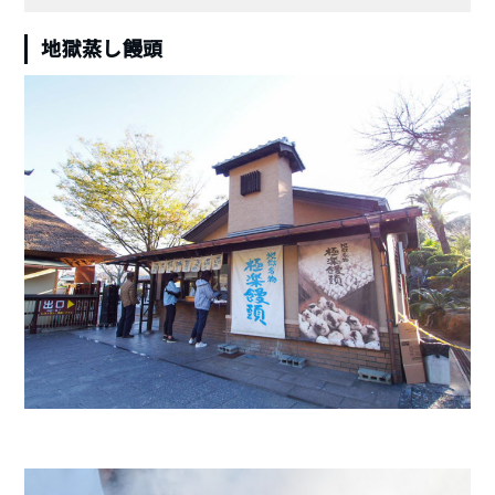
地獄蒸し饅頭